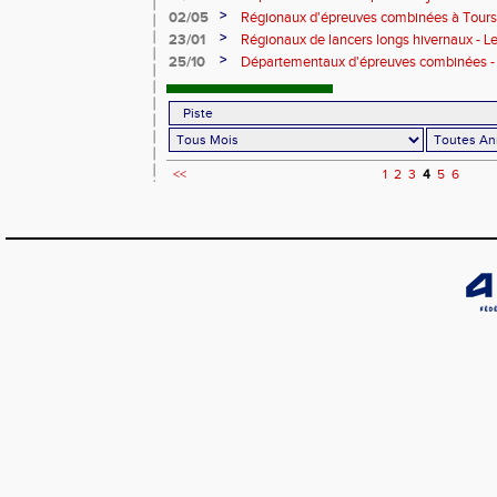
réussie
>
02/05
Régionaux d'épreuves combinées à Tours
athlètes du Cher
>
23/01
Régionaux de lancers longs hivernaux - 
>
25/10
Départementaux d'épreuves combinées - 
améliorés dans les catégories benjamin(e
<<
1
2
3
4
5
6