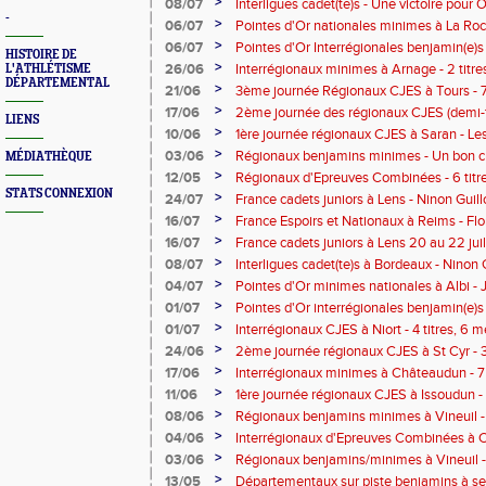
espoir du 5000 mètres en 17'20"65
>
08/07
Interligues cadet(te)s - Une victoire pour 
-
sur 2000 m steeple et un nouveau recor
>
06/07
Pointes d'Or nationales minimes à La Roc
Brackenier-Doskotck (AC Bourges) sur 4
de Clément Foucat
>
06/07
Pointes d'Or Interrégionales benjamin(e)s 
HISTOIRE DE
résultats du Cher
>
26/06
Interrégionaux minimes à Arnage - 2 titre
L'ATHLÉTISME
DÉPARTEMENTAL
Cher
>
21/06
3ème journée Régionaux CJES à Tours - 7 t
"gros" record du Cher pour Oksana Brack
>
17/06
2ème journée des régionaux CJES (demi-f
LIENS
titres et 2 podiums pour le Cher
>
10/06
1ère journée régionaux CJES à Saran - L
>
03/06
Régionaux benjamins minimes - Un bon cru
MÉDIATHÈQUE
médailles d'argent et 6 de bronze
>
12/05
Régionaux d'Epreuves Combinées - 6 titre
STATS CONNEXION
>
24/07
France cadets juniors à Lens - Ninon Gui
Bourges) championne de France de la per
>
16/07
France Espoirs et Nationaux à Reims - Flo
3m90
Garenne (AC Bourges) 5ème du 5000 m es
>
16/07
France cadets juniors à Lens 20 au 22 juill
record du Cher
>
08/07
Interligues cadet(te)s à Bordeaux - Ninon
Bourges) bat le record de Ligue cadettes, j
>
04/07
Pointes d'Or minimes nationales à Albi -
perche en franchissant 4m00
106 pts et Robin Charles (US Berry) 108 pt
>
01/07
Pointes d'Or interrégionales benjamin(e)s
Ligue de la perche pour Alice Moindrot (U
>
01/07
Interrégionaux CJES à Niort - 4 titres, 6 m
bronze
>
24/06
2ème journée régionaux CJES à St Cyr - 3
et record du Cher du 400 m haies cadet 
>
17/06
Interrégionaux minimes à Châteaudun - 7
Avord) en 56"41
de Ligue pour les athlètes du Cher
>
11/06
1ère journée régionaux CJES à Issoudun - 1
>
08/06
Régionaux benjamins minimes à Vineuil 
pour les jeunes du Cher
>
04/06
Interrégionaux d'Epreuves Combinées à C
record du Cher
>
03/06
Régionaux benjamins/minimes à Vineuil - 
>
13/05
Départementaux sur piste benjamins à sen