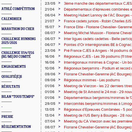
titres
>
23/05
3ème manche des départementaux CJES à
titres attribués
>
ATHLÉ COMPÉTITION
21/04
Départementaux d'épreuves combinées et
1500 m, steeple et perche - 33 nouveaux t
>
06/04
Meeting Hubert Lannoy de l'AC Bourges - 
Ligue
CALENDRIER
départementaux distribués
>
21/07
France cadets juniors - Robin Charles (US
France de la perche CAM avec 4m95, rec
>
15/07
France Elite - Floriane Chevalier- Garen
MARATHON DU CHER
1500 m en 4'25"45
>
08/07
Meeting Michel Musson - Floriane Cheva
Bourges) améliore le record du Cher du 
>
06/07
Inter ligues cadets cadettes - Belle partic
CHALLENGE RUNNING
2025/2026
Cher à l'équipe de la Ligue du Centre
>
06/07
Pointes d'Or interrégionales BE à Cognac 
Berry) 2ème avec 120 pts en benjamines
>
23/06
Pré France CJES à Angers - 14 podiums don
CHALLENGE U14/U16
pour l'athlétisme départemental
>
16/06
Régionaux CJES - Les 39 podiums (11 titre
(BE/MI) DU COMITÉ
>
16/06
Interrégionaux minimes à Cognac - Un bon
ENGAGEMENTS
3 titres, 5 podiums, 1 meilleure performan
>
10/06
Régionaux benjamins - Podium et record 
du Cher
Foucat (US Berry) sur le triathlon benjami
>
09/06
Floriane Chevalier-Garenne (AC Bourges) 
QUALIFIÉ(E)S
du 1500 m SEF en 4'23"72
>
09/06
Régionaux minimes - Les podiums
>
01/06
Meeting de Vierzon - les 22 derniers tit
RÉSULTATS
distribués
>
01/06
Meeting de St Amand le 24 mai - 29 nouv
départementaux décernés
BILAN "TOUS TEMPS"
>
01/06
Départementaux benjamins/minimes le 17 
>
29/05
Intercomités benjamins/minimes à Limoge
-
comportement des équipes du Cher
>
13/05
Régionaux d'Epreuves Combinées - 5 podi
du Cher
>
13/04
Meeting de l'US Berry à Bourges - 28 nouv
PRESSE
lors de cette 2ème journée départementa
>
07/04
Meeting du CA Vierzon avec les premièr
pour les championnats du Cher - Déjà 21 ti
>
RÈGLEMENTATION
08/07
Floriane Chevalier-Garenne (AC Bourges