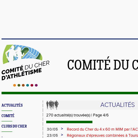
COMITÉ DU 
ACTUALITÉS
ACTUALITÉS
270 actualité(s) trouvée(s) | Page 4/6
COMITÉ
CLUBS DU CHER
>
30/05
Record du Cher du 4 x 60 m MIM par l'A
>
23/05
Régionaux d'épreuves combinées à Tours
-