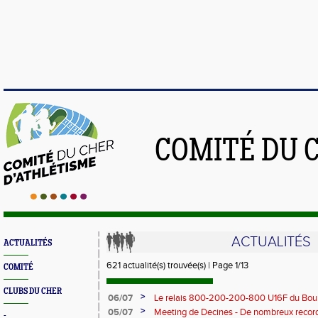
COMITÉ DU 
ACTUALITÉS
ACTUALITÉS
621 actualité(s) trouvée(s) | Page 1/13
COMITÉ
CLUBS DU CHER
>
06/07
Le relais 800-200-200-800 U16F du Bour
champion de France
>
05/07
Meeting de Decines - De nombreux recor
-