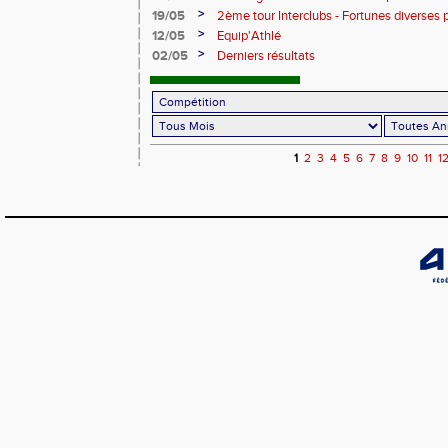
>
19/05
2ème tour Interclubs - Fortunes diverses 
>
12/05
Equip'Athlé
>
02/05
Derniers résultats
1
2
3
4
5
6
7
8
9
10
11
1