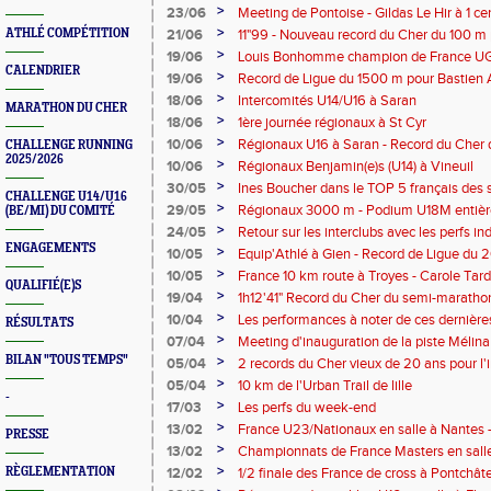
>
23/06
Meeting de Pontoise - Gildas Le Hir à 1 c
Cher sur 800 m
>
ATHLÉ COMPÉTITION
21/06
11"99 - Nouveau record du Cher du 100 m
>
19/06
Louis Bonhomme champion de France U
CALENDRIER
5'45"83
>
19/06
Record de Ligue du 1500 m pour Bastien 
>
18/06
Intercomités U14/U16 à Saran
MARATHON DU CHER
>
18/06
1ère journée régionaux à St Cyr
>
10/06
Régionaux U16 à Saran - Record du Cher 
CHALLENGE RUNNING
2025/2026
Bonhomme - 2'38"80
>
10/06
Régionaux Benjamin(e)s (U14) à Vineuil
>
30/05
Ines Boucher dans le TOP 5 français des 
CHALLENGE U14/U16
>
29/05
Régionaux 3000 m - Podium U18M entièr
(BE/MI) DU COMITÉ
>
24/05
Retour sur les interclubs avec les perfs i
ENGAGEMENTS
>
10/05
Equip'Athlé à Gien - Record de Ligue du 
Picy en 6'33"53
>
10/05
France 10 km route à Troyes - Carole T
QUALIFIÉ(E)S
>
19/04
1h12'41" Record du Cher du semi-marathon
>
10/04
Les performances à noter de ces dernièr
RÉSULTATS
>
07/04
Meeting d'inauguration de la piste Mélin
BILAN "TOUS TEMPS"
>
05/04
2 records du Cher vieux de 20 ans pour l'i
Mélina Robert-Michon
>
05/04
10 km de l'Urban Trail de lille
-
>
17/03
Les perfs du week-end
>
13/02
France U23/Nationaux en salle à Nantes 
PRESSE
sur 800 m
>
13/02
Championnats de France Masters en salle 
Varenne (VVFA) sur 3000 m marche
>
RÈGLEMENTATION
12/02
1/2 finale des France de cross à Pontchât