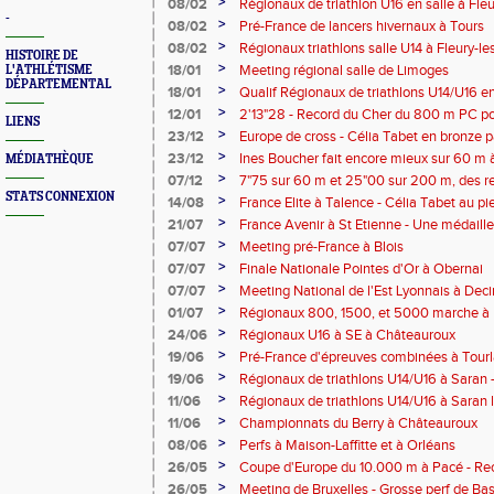
médailles
>
08/02
Régionaux de triathlon U16 en salle à Fleu
-
Léger (USA) champion régional
>
08/02
Pré-France de lancers hivernaux à Tours
>
08/02
Régionaux triathlons salle U14 à Fleury-le
HISTOIRE DE
>
18/01
Meeting régional salle de Limoges
L'ATHLÉTISME
DÉPARTEMENTAL
>
18/01
Qualif Régionaux de triathlons U14/U16 en
>
12/01
2'13"28 - Record du Cher du 800 m PC p
LIENS
>
23/12
Europe de cross - Célia Tabet en bronze 
>
23/12
Ines Boucher fait encore mieux sur 60 m 
MÉDIATHÈQUE
>
07/12
7"75 sur 60 m et 25"00 sur 200 m, des re
STATS CONNEXION
retour d'Ines Boucher (SAMBA) dans le C
>
14/08
France Elite à Talence - Célia Tabet au 
>
21/07
France Avenir à St Etienne - Une médaille
>
07/07
Meeting pré-France à Blois
>
07/07
Finale Nationale Pointes d'Or à Obernai
>
07/07
Meeting National de l'Est Lyonnais à Dec
>
01/07
Régionaux 800, 1500, et 5000 marche à
>
24/06
Régionaux U16 à SE à Châteauroux
>
19/06
Pré-France d'épreuves combinées à Tourla
>
19/06
Régionaux de triathlons U14/U16 à Saran 
>
11/06
Régionaux de triathlons U14/U16 à Saran l
>
11/06
Championnats du Berry à Châteauroux
>
08/06
Perfs à Maison-Laffitte et à Orléans
>
26/05
Coupe d'Europe du 10.000 m à Pacé - Rec
Tabet
>
26/05
Meeting de Bruxelles - Grosse perf de B