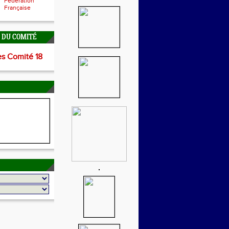
Fédération
Française
É DU COMITÉ
es Comité 18