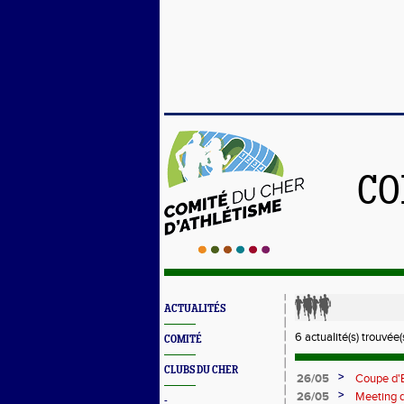
CO
ACTUALITÉS
6 actualité(s) trouvée(s
COMITÉ
CLUBS DU CHER
>
26/05
Coupe d'E
Tabet
>
26/05
Meeting d
-