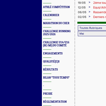
>
19/05
2ème tour
>
ATHLÉ COMPÉTITION
12/05
Equip'Ath
>
06/05
Rassembl
CALENDRIER
>
02/05
Derniers 
MARATHON DU CHER
CHALLENGE RUNNING
2025/2026
CHALLENGE U14/U16
(BE/MI) DU COMITÉ
ENGAGEMENTS
QUALIFIÉ(E)S
RÉSULTATS
BILAN "TOUS TEMPS"
-
PRESSE
RÈGLEMENTATION