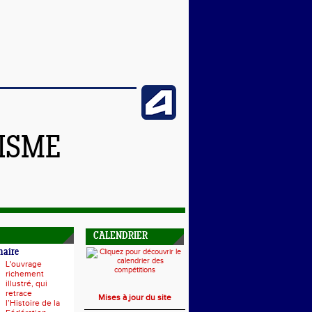
TISME
CALENDRIER
naire
L'ouvrage
richement
illustré, qui
retrace
Mises à jour du site
l’Histoire de la