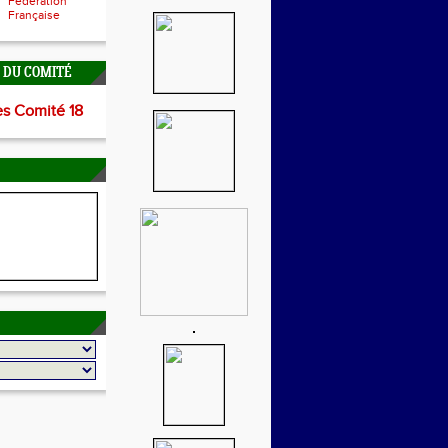
Fédération
Française
É DU COMITÉ
es Comité 18