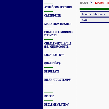
Angeles
>
01/04
MARATHON
ATHLÉ COMPÉTITION
CALENDRIER
MARATHON DU CHER
CHALLENGE RUNNING
2025/2026
CHALLENGE U14/U16
(BE/MI) DU COMITÉ
ENGAGEMENTS
QUALIFIÉ(E)S
RÉSULTATS
BILAN "TOUS TEMPS"
-
PRESSE
RÈGLEMENTATION