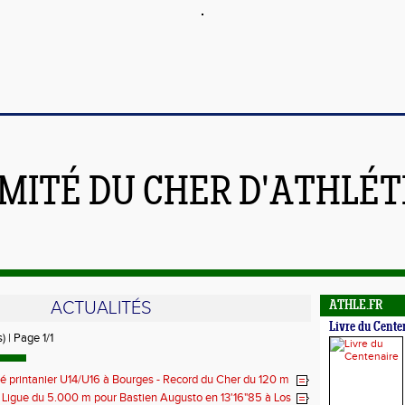
MITÉ DU CHER D'ATHLÉ
ACTUALITÉS
ATHLE.FR
Livre du Cente
) | Page 1/1
lé printanier U14/U16 à Bourges - Record du Cher du 120 m
Raphaël Roblin
 Ligue du 5.000 m pour Bastien Augusto en 13'16"85 à Los