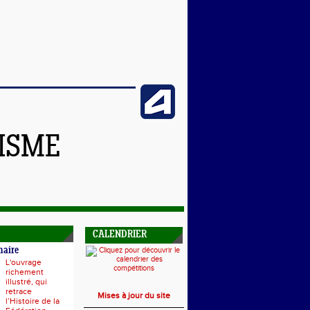
TISME
CALENDRIER
naire
L'ouvrage
richement
illustré, qui
retrace
Mises à jour du site
l’Histoire de la