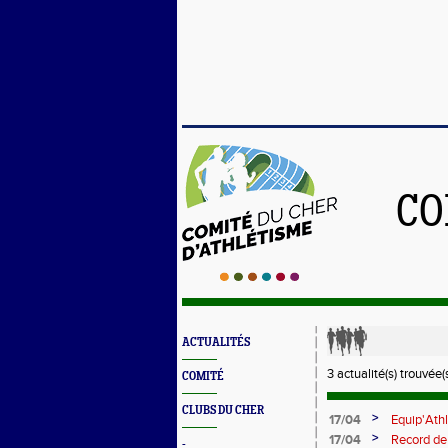
CO
ACTUALITÉS
3 actualité(s) trouvée(s
COMITÉ
CLUBS DU CHER
>
17/04
Equip'Ath
MIM pour 
>
17/04
Record de
-