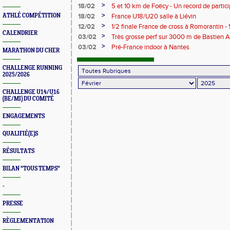
>
18/02
5 et 10 km de Foëcy - Un record de partici
>
ATHLÉ COMPÉTITION
18/02
France U18/U20 salle à Liévin
>
12/02
1/2 finale France de cross à Romorantin -
CALENDRIER
>
03/02
Très grosse perf sur 3000 m de Bastien A
>
03/02
Pré-France indoor à Nantes
MARATHON DU CHER
CHALLENGE RUNNING
2025/2026
CHALLENGE U14/U16
(BE/MI) DU COMITÉ
ENGAGEMENTS
QUALIFIÉ(E)S
RÉSULTATS
BILAN "TOUS TEMPS"
-
PRESSE
RÈGLEMENTATION