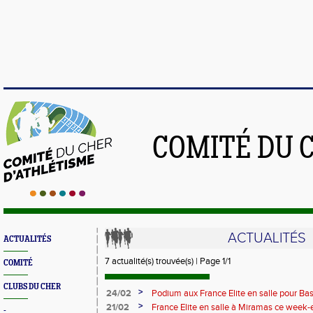
COMITÉ DU 
ACTUALITÉS
ACTUALITÉS
7 actualité(s) trouvée(s) | Page 1/1
COMITÉ
CLUBS DU CHER
>
24/02
Podium aux France Elite en salle pour B
>
21/02
France Elite en salle à Miramas ce week-
-