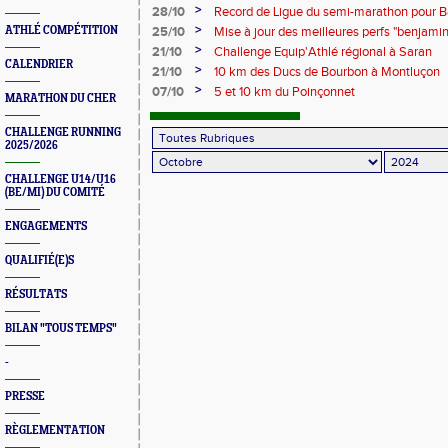
>
28/10
Record de Ligue du semi-marathon pour B
1h00'18"
>
ATHLÉ COMPÉTITION
25/10
Mise à jour des meilleures perfs "benjami
département
>
21/10
Challenge Equip'Athlé régional à Saran
CALENDRIER
>
21/10
10 km des Ducs de Bourbon à Montluçon
>
07/10
5 et 10 km du Poinçonnet
MARATHON DU CHER
CHALLENGE RUNNING
2025/2026
CHALLENGE U14/U16
(BE/MI) DU COMITÉ
ENGAGEMENTS
QUALIFIÉ(E)S
RÉSULTATS
BILAN "TOUS TEMPS"
-
PRESSE
RÈGLEMENTATION