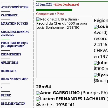
10 Juin 2026 -
Gilles Combemorel
ATHLÉ COMPÉTITION
Compétition
/
Piste
CALENDRIER
Région
MARATHON DU CHER
Lou
Avord)
CHALLENGE RUNNING
2025/2026
record
2'41"6 
CHALLENGE U14/U16
(BE/MI) DU COMITÉ
CHEVAL
ENGAGEMENTS
en 197
Juli
QUALIFIÉ(E)S
2000 m
RÉSULTATS
Kyz
BILAN "TOUS TEMPS"
28m54
-
Anne GARBOLINO
 (Bourges EA)
PRESSE
Lucien FERNANDES-LACHAUD
 
marche - 
19'50"41
RÈGLEMENTATION