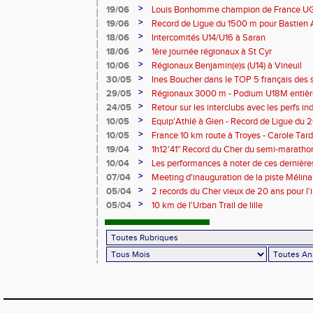
>
19/06
Louis Bonhomme champion de France U
5'45"83
>
19/06
Record de Ligue du 1500 m pour Bastien 
>
18/06
Intercomités U14/U16 à Saran
>
18/06
1ère journée régionaux à St Cyr
>
10/06
Régionaux Benjamin(e)s (U14) à Vineuil
>
30/05
Ines Boucher dans le TOP 5 français des 
>
29/05
Régionaux 3000 m - Podium U18M entièr
>
24/05
Retour sur les interclubs avec les perfs i
>
10/05
Equip'Athlé à Gien - Record de Ligue du 
Picy en 6'33"53
>
10/05
France 10 km route à Troyes - Carole T
>
19/04
1h12'41" Record du Cher du semi-marathon
>
10/04
Les performances à noter de ces dernièr
>
07/04
Meeting d'inauguration de la piste Mélin
>
05/04
2 records du Cher vieux de 20 ans pour l'i
Mélina Robert-Michon
>
05/04
10 km de l'Urban Trail de lille