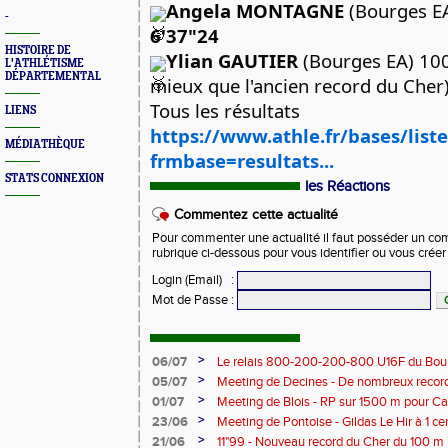
Angela MONTAGNE
-
6'37"24
HISTOIRE DE
Ylian GAUTIER
 (Bourges EA) 10
L'ATHLÉTISME
DÉPARTEMENTAL
mieux que l'ancien record du Cher
Tous les résultats
LIENS
https://www.athle.fr/bases/list
MÉDIATHÈQUE
frmbase=resultats...
STATS CONNEXION
les Réactions
Commentez cette actualité
Pour commenter une actualité il faut posséder un compt
rubrique ci-dessous pour vous identifier ou vous crée
Login (Email)
:
Mot de Passe
:
>
06/07
Le relais 800-200-200-800 U16F du Bour
champion de France
>
05/07
Meeting de Decines - De nombreux recor
>
01/07
Meeting de Blois - RP sur 1500 m pour C
>
23/06
Meeting de Pontoise - Gildas Le Hir à 1 c
Cher sur 800 m
>
21/06
11"99 - Nouveau record du Cher du 100 m