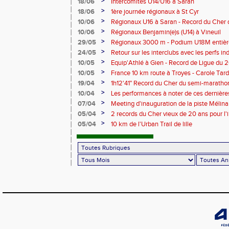
>
18/06
Intercomités U14/U16 à Saran
>
18/06
1ère journée régionaux à St Cyr
>
10/06
Régionaux U16 à Saran - Record du Cher 
Bonhomme - 2'38"80
>
10/06
Régionaux Benjamin(e)s (U14) à Vineuil
>
29/05
Régionaux 3000 m - Podium U18M entièr
>
24/05
Retour sur les interclubs avec les perfs i
>
10/05
Equip'Athlé à Gien - Record de Ligue du 
Picy en 6'33"53
>
10/05
France 10 km route à Troyes - Carole T
>
19/04
1h12'41" Record du Cher du semi-marathon
>
10/04
Les performances à noter de ces dernièr
>
07/04
Meeting d'inauguration de la piste Mélin
>
05/04
2 records du Cher vieux de 20 ans pour l'i
Mélina Robert-Michon
>
05/04
10 km de l'Urban Trail de lille