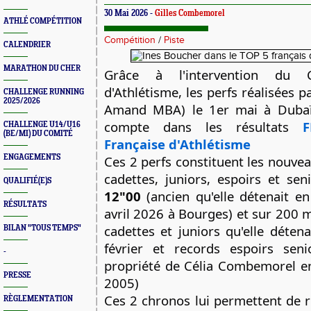
30 Mai 2026 -
Gilles Combemorel
ATHLÉ COMPÉTITION
Compétition
/
Piste
CALENDRIER
MARATHON DU CHER
Grâce à l'intervention du 
d'Athlétisme, les perfs réalisées p
CHALLENGE RUNNING
2025/2026
Amand MBA) le 1er mai à Dubaï,
compte dans les résultats 
F
CHALLENGE U14/U16
(BE/MI) DU COMITÉ
Française d'Athlétisme
ENGAGEMENTS
Ces 2 perfs constituent les nouve
QUALIFIÉ(E)S
12"00
 (ancien qu'elle détenait e
RÉSULTATS
avril 2026 à Bourges) et sur 200 
cadettes et juniors qu'elle déten
BILAN "TOUS TEMPS"
février et records espoirs senio
-
propriété de Célia Combemorel en
PRESSE
2005)
Ces 2 chronos lui permettent de r
RÈGLEMENTATION