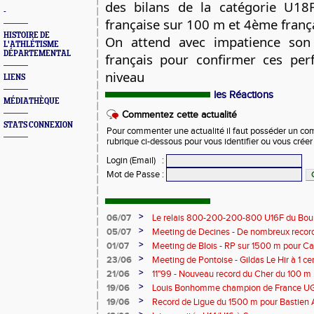
des bilans de la catégorie U18
-
française sur 100 m et 4ème franç
HISTOIRE DE
On attend avec impatience son 
L'ATHLÉTISME
DÉPARTEMENTAL
français pour confirmer ces per
niveau
LIENS
les Réactions
MÉDIATHÈQUE
Commentez cette actualité
STATS CONNEXION
Pour commenter une actualité il faut posséder un compt
rubrique ci-dessous pour vous identifier ou vous crée
Login (Email)
:
Mot de Passe
:
>
06/07
Le relais 800-200-200-800 U16F du Bour
champion de France
>
05/07
Meeting de Decines - De nombreux recor
>
01/07
Meeting de Blois - RP sur 1500 m pour C
>
23/06
Meeting de Pontoise - Gildas Le Hir à 1 c
Cher sur 800 m
>
21/06
11"99 - Nouveau record du Cher du 100 m
>
19/06
Louis Bonhomme champion de France U
5'45"83
>
19/06
Record de Ligue du 1500 m pour Bastien 