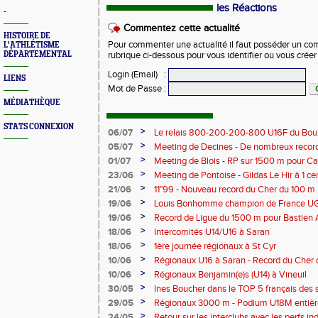
les Réactions
-
Commentez cette actualité
HISTOIRE DE
Pour commenter une actualité il faut posséder un compt
L'ATHLÉTISME
DÉPARTEMENTAL
rubrique ci-dessous pour vous identifier ou vous crée
Login (Email)
:
LIENS
Mot de Passe
:
MÉDIATHÈQUE
STATS CONNEXION
>
06/07
Le relais 800-200-200-800 U16F du Bour
champion de France
>
05/07
Meeting de Decines - De nombreux recor
>
01/07
Meeting de Blois - RP sur 1500 m pour C
>
23/06
Meeting de Pontoise - Gildas Le Hir à 1 c
Cher sur 800 m
>
21/06
11"99 - Nouveau record du Cher du 100 m
>
19/06
Louis Bonhomme champion de France U
5'45"83
>
19/06
Record de Ligue du 1500 m pour Bastien 
>
18/06
Intercomités U14/U16 à Saran
>
18/06
1ère journée régionaux à St Cyr
>
10/06
Régionaux U16 à Saran - Record du Cher 
Bonhomme - 2'38"80
>
10/06
Régionaux Benjamin(e)s (U14) à Vineuil
>
30/05
Ines Boucher dans le TOP 5 français des 
>
29/05
Régionaux 3000 m - Podium U18M entièr
>
24/05
Retour sur les interclubs avec les perfs i