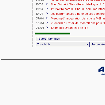
>
10/05
Equip'Athlé à Gien - Record de Ligue du 
Picy en 6'33"53
>
19/04
1h12'41" Record du Cher du semi-marathon
>
10/04
Les performances à noter de ces dernièr
>
07/04
Meeting d'inauguration de la piste Mélin
>
05/04
2 records du Cher vieux de 20 ans pour l'i
Mélina Robert-Michon
>
05/04
10 km de l'Urban Trail de lille