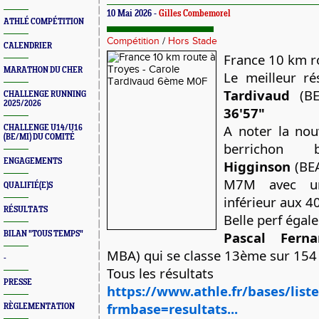
10 Mai 2026 -
Gilles Combemorel
ATHLÉ COMPÉTITION
Compétition
/
Hors Stade
CALENDRIER
France 10 km r
MARATHON DU CHER
Le meilleur ré
Tardivaud
CHALLENGE RUNNING
2025/2026
36'57"
A noter la nouv
CHALLENGE U14/U16
(BE/MI) DU COMITÉ
berrichon 
ENGAGEMENTS
Higginson
 (BE
M7M avec un
QUALIFIÉ(E)S
inférieur aux 4
RÉSULTATS
Pascal Ferna
BILAN "TOUS TEMPS"
MBA) qui se classe 13ème sur 154
-
Tous les résultats
PRESSE
https://www.athle.fr/bases/list
frmbase=resultats...
RÈGLEMENTATION