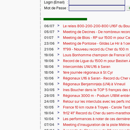
Login (Email)
:
Mot de Passe
:
>
06/07
Le relais 800-200-200-800 U16F du Bour
champion de France
>
05/07
Meeting de Decines - De nombreux recor
>
01/07
Meeting de Blois - RP sur 1500 m pour C
>
23/06
Meeting de Pontoise - Gildas Le Hir à 1 c
Cher sur 800 m
>
21/06
11"99 - Nouveau record du Cher du 100 m
>
19/06
Louis Bonhomme champion de France U
5'45"83
>
19/06
Record de Ligue du 1500 m pour Bastien 
>
18/06
Intercomités U14/U16 à Saran
>
18/06
1ère journée régionaux à St Cyr
>
10/06
Régionaux U16 à Saran - Record du Cher 
Bonhomme - 2'38"80
>
10/06
Régionaux Benjamin(e)s (U14) à Vineuil
>
30/05
Ines Boucher dans le TOP 5 français des 
>
29/05
Régionaux 3000 m - Podium U18M entièr
>
24/05
Retour sur les interclubs avec les perfs i
>
10/05
France 10 km route à Troyes - Carole T
>
19/04
1h12'41" Record du Cher du semi-marathon
>
10/04
Les performances à noter de ces dernièr
>
07/04
Meeting d'inauguration de la piste Mélin