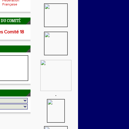
Fédération
Française
É DU COMITÉ
es Comité 18