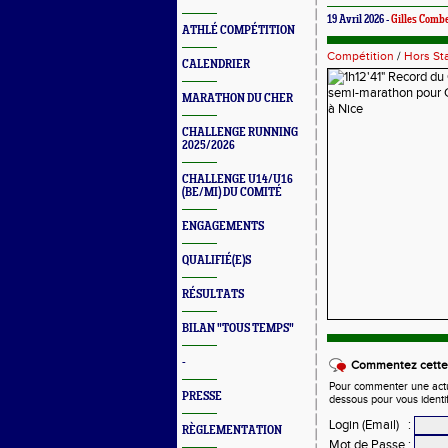
19 Avril 2026 -
Gilles Comb
ATHLÉ COMPÉTITION
Compétition
/
Hors St
CALENDRIER
MARATHON DU CHER
CHALLENGE RUNNING
2025/2026
CHALLENGE U14/U16
(BE/MI) DU COMITÉ
ENGAGEMENTS
QUALIFIÉ(E)S
RÉSULTATS
BILAN "TOUS TEMPS"
-
Commentez cette 
Pour commenter une actual
PRESSE
dessous pour vous identi
Login (Email)
:
RÈGLEMENTATION
Mot de Passe
: