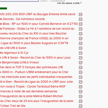
mot de passe oublié ?
 800-200-200-800 U16F du Bourges Entente Athlé sacré
 de France
e Decines - De nombreux records
e Blois - RP sur 1500 m pour Camille Berneron en 4'27"60
e Pontoise - Gildas Le Hir à 1 centième de son record du
 800 m
ouveau record du Cher du 100 m pour Ines Boucher
nhomme champion de France UGSEL du 2000 m en
 Ligue du 1500 m pour Bastien Augusto en 3'34"78
tés U14/U16 à Saran
née régionaux à St Cyr
 U16 à Saran - Record du Cher du 1000 m pour Louis
 - 2'38"80
 Benjamin(e)s (U14) à Vineuil
her dans le TOP 5 français des sprinteuses U18
x 3000 m - Podium U18M entièrement pour le Cher
r les interclubs avec les perfs individuelles marquantes
lé à Gien - Record de Ligue du 2000 m U16F pour Julie
'33"53
 km route à Troyes - Carole Tardivaud 6ème M0F
rmances à noter de ces dernières semaines
'inauguration de la piste Mélina Robert-Michon
 du Cher vieux de 20 ans pour l'inauguration de la piste
obert-Michon
'Urban Trail de lille