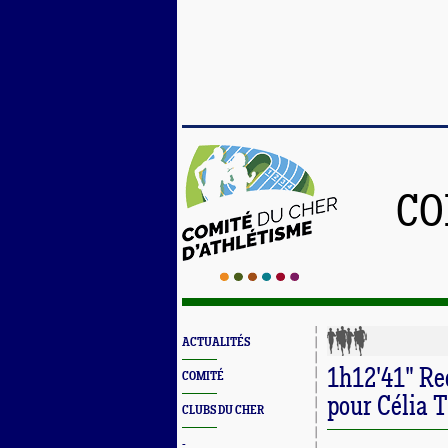
CO
ACTUALITÉS
1h12'41" Re
COMITÉ
pour Célia T
CLUBS DU CHER
-