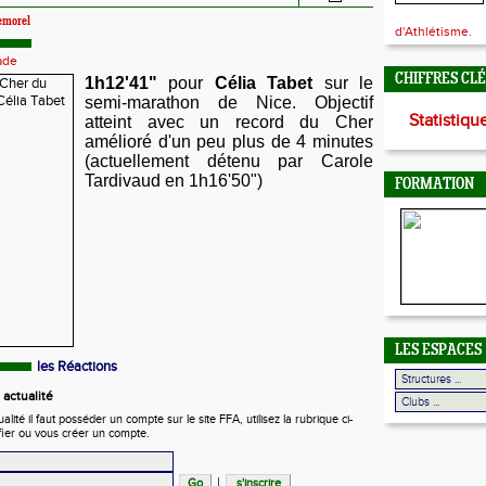
emorel
d'Athlétisme.
ade
CHIFFRES CL
1h12'41"
pour
Célia Tabet
sur le
semi-marathon de Nice. Objectif
Statistiqu
atteint avec un record du Cher
amélioré d'un peu plus de 4 minutes
(
actuellement détenu par Carole
Tardivaud en 1h16'50")
FORMATION
LES ESPACES
les Réactions
actualité
ité il faut posséder un compte sur le site FFA, utilisez la rubrique ci-
fier ou vous créer un compte.
|