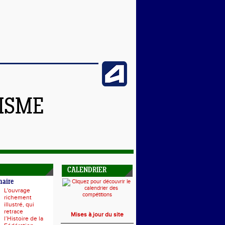
TISME
CALENDRIER
naire
L'ouvrage
richement
illustré, qui
retrace
Mises à jour du site
l’Histoire de la