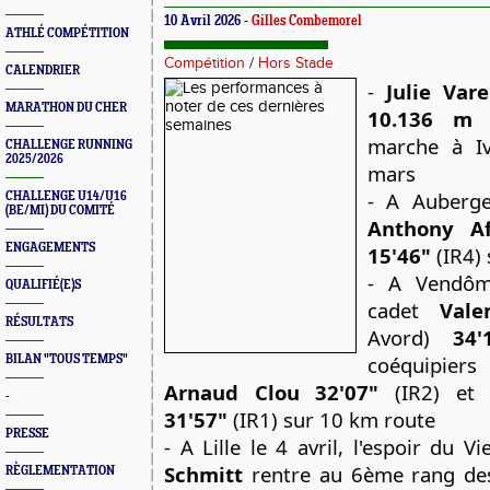
10 Avril 2026 -
Gilles Combemorel
ATHLÉ COMPÉTITION
Compétition
/
Hors Stade
CALENDRIER
-
Julie Var
MARATHON DU CHER
10.136 m
(
marche à Iv
CHALLENGE RUNNING
2025/2026
mars
- A Auberge
CHALLENGE U14/U16
(BE/MI) DU COMITÉ
Anthony Af
ENGAGEMENTS
15'46"
(IR4) 
- A Vendôm
QUALIFIÉ(E)S
cadet
Vale
RÉSULTATS
Avord)
34'
coéquipi
BILAN "TOUS TEMPS"
Arnaud Clou 32'07"
(IR2) e
-
31'57"
(IR1) sur 10 km route
PRESSE
- A Lille le 4 avril, l'espoir du 
Schmitt
rentre au 6ème rang des
RÈGLEMENTATION