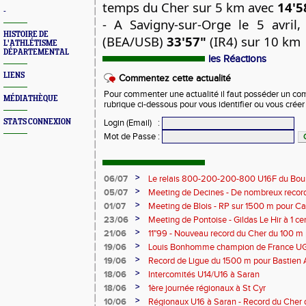
temps du Cher sur 5 km avec
14'5
-
- A Savigny-sur-Orge le 5 avril
HISTOIRE DE
(BEA/USB)
33'57"
(IR4) sur 10 km
L'ATHLÉTISME
DÉPARTEMENTAL
les Réactions
LIENS
Commentez cette actualité
Pour commenter une actualité il faut posséder un compt
MÉDIATHÈQUE
rubrique ci-dessous pour vous identifier ou vous crée
STATS CONNEXION
Login (Email)
:
Mot de Passe
:
>
06/07
Le relais 800-200-200-800 U16F du Bour
champion de France
>
05/07
Meeting de Decines - De nombreux recor
>
01/07
Meeting de Blois - RP sur 1500 m pour C
>
23/06
Meeting de Pontoise - Gildas Le Hir à 1 c
Cher sur 800 m
>
21/06
11"99 - Nouveau record du Cher du 100 m
>
19/06
Louis Bonhomme champion de France U
5'45"83
>
19/06
Record de Ligue du 1500 m pour Bastien 
>
18/06
Intercomités U14/U16 à Saran
>
18/06
1ère journée régionaux à St Cyr
>
10/06
Régionaux U16 à Saran - Record du Cher 