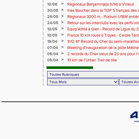
Bonhomme - 2'38"80
>
10/06
Régionaux Benjamin(e)s (U14) à Vineuil
>
30/05
Ines Boucher dans le TOP 5 français des 
>
29/05
Régionaux 3000 m - Podium U18M entièr
>
24/05
Retour sur les interclubs avec les perfs i
>
10/05
Equip'Athlé à Gien - Record de Ligue du 
Picy en 6'33"53
>
10/05
France 10 km route à Troyes - Carole T
>
19/04
1h12'41" Record du Cher du semi-marathon
>
07/04
Meeting d'inauguration de la piste Mélin
>
05/04
2 records du Cher vieux de 20 ans pour l'i
Mélina Robert-Michon
>
05/04
10 km de l'Urban Trail de lille