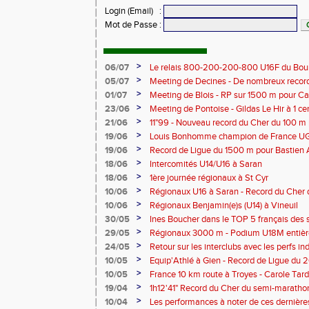
Login (Email)
:
Mot de Passe
:
>
06/07
Le relais 800-200-200-800 U16F du Bour
champion de France
>
05/07
Meeting de Decines - De nombreux recor
>
01/07
Meeting de Blois - RP sur 1500 m pour C
>
23/06
Meeting de Pontoise - Gildas Le Hir à 1 c
Cher sur 800 m
>
21/06
11"99 - Nouveau record du Cher du 100 m
>
19/06
Louis Bonhomme champion de France U
5'45"83
>
19/06
Record de Ligue du 1500 m pour Bastien 
>
18/06
Intercomités U14/U16 à Saran
>
18/06
1ère journée régionaux à St Cyr
>
10/06
Régionaux U16 à Saran - Record du Cher 
Bonhomme - 2'38"80
>
10/06
Régionaux Benjamin(e)s (U14) à Vineuil
>
30/05
Ines Boucher dans le TOP 5 français des 
>
29/05
Régionaux 3000 m - Podium U18M entièr
>
24/05
Retour sur les interclubs avec les perfs i
>
10/05
Equip'Athlé à Gien - Record de Ligue du 
Picy en 6'33"53
>
10/05
France 10 km route à Troyes - Carole T
>
19/04
1h12'41" Record du Cher du semi-marathon
>
10/04
Les performances à noter de ces dernièr