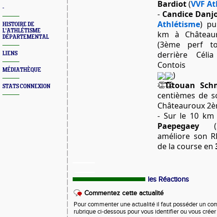
Bardiot
(
VVF At
-
-
Candice Danj
Athlétisme
) pu
HISTOIRE DE
L'ATHLÉTISME
km à Châtea
DÉPARTEMENTAL
(3ème perf t
derrière Céli
LIENS
Contois
MÉDIATHÈQUE
)
-
Titouan Sch
STATS CONNEXION
centièmes de s
Châteauroux 2
- Sur le 10 km
Paepegaey
(Sa
améliore son 
de la course en
les Réactions
Commentez cette actualité
Pour commenter une actualité il faut posséder un compt
rubrique ci-dessous pour vous identifier ou vous crée