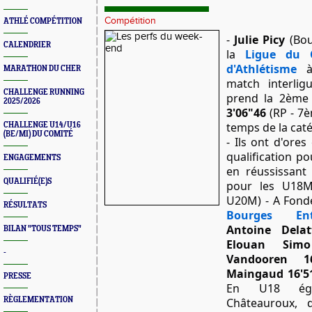
Compétition
ATHLÉ COMPÉTITION
-
Julie Picy
(Bou
CALENDRIER
la
Ligue du C
d'Athlétisme
à 
MARATHON DU CHER
match interlig
CHALLENGE RUNNING
prend la 2ème
2025/2026
3'06"46
(RP - 7è
temps de la caté
CHALLENGE U14/U16
(BE/MI) DU COMITÉ
- Ils ont d'ores
qualification p
ENGAGEMENTS
en réussissant
QUALIFIÉ(E)S
pour les U18M
U20M) - A Fonde
RÉSULTATS
Bourges Ent
Antoine Delat
BILAN "TOUS TEMPS"
Elouan Simo
-
Vandooren 16
Maingaud 16'5
PRESSE
En U18 éga
RÈGLEMENTATION
Châteauroux, 