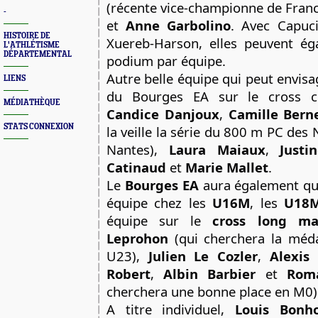
(récente vice-championne de Fran
-
et
Anne Garbolino
. Avec Capuci
HISTOIRE DE
Xuereb-Harson, elles peuvent ég
L'ATHLÉTISME
DÉPARTEMENTAL
podium par équipe.
Autre belle équipe qui peut envisa
LIENS
du Bourges EA sur le cross c
MÉDIATHÈQUE
Candice Danjoux
,
Camille Bern
STATS CONNEXION
la veille la série du 800 m PC des 
Nantes),
Laura Maiaux
,
Justi
Catinaud
et
Marie Mallet
.
Le
Bourges EA
aura également qu
équipe chez les
U16M
, les
U18
équipe sur le
cross long ma
Leprohon
(qui cherchera la médai
U23),
Julien Le Cozler
,
Alexis
Robert
,
Albin Barbier
et
Roma
cherchera une bonne place en M0)
A titre individuel,
Louis Bon