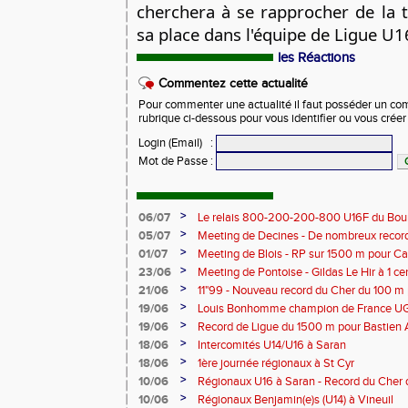
cherchera à se rapprocher de la 
sa place dans l'équipe de Ligue U
les Réactions
Commentez cette actualité
Pour commenter une actualité il faut posséder un compt
rubrique ci-dessous pour vous identifier ou vous crée
Login (Email)
:
Mot de Passe
:
>
06/07
Le relais 800-200-200-800 U16F du Bour
champion de France
>
05/07
Meeting de Decines - De nombreux recor
>
01/07
Meeting de Blois - RP sur 1500 m pour C
>
23/06
Meeting de Pontoise - Gildas Le Hir à 1 c
Cher sur 800 m
>
21/06
11"99 - Nouveau record du Cher du 100 m
>
19/06
Louis Bonhomme champion de France U
5'45"83
>
19/06
Record de Ligue du 1500 m pour Bastien 
>
18/06
Intercomités U14/U16 à Saran
>
18/06
1ère journée régionaux à St Cyr
>
10/06
Régionaux U16 à Saran - Record du Cher 
Bonhomme - 2'38"80
>
10/06
Régionaux Benjamin(e)s (U14) à Vineuil