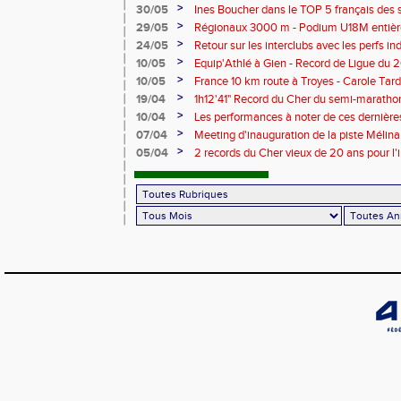
>
30/05
Ines Boucher dans le TOP 5 français des 
>
29/05
Régionaux 3000 m - Podium U18M entièr
>
24/05
Retour sur les interclubs avec les perfs i
>
10/05
Equip'Athlé à Gien - Record de Ligue du 
Picy en 6'33"53
>
10/05
France 10 km route à Troyes - Carole T
>
19/04
1h12'41" Record du Cher du semi-marathon
>
10/04
Les performances à noter de ces dernièr
>
07/04
Meeting d'inauguration de la piste Mélin
>
05/04
2 records du Cher vieux de 20 ans pour l'i
Mélina Robert-Michon