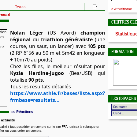
Tweet
d'Athlétisme.
bemorel
CHIFFRES CL
Nolan Léger
(US Avord)
champion
Statistiqu
régional
du
triathlon généraliste
(une
course, un saut, un lancer) avec
105 pts
(2 RP 6"56 au 50 m et 5m42 en longueur
FORMATION
+ 10m70 au poids).
Chez les filles, le meilleur résultat pour
Kyzia Hardine-Jugoo
(Bea/USB) qui
totalise
90 pts
.
Tous les résultats détaillés
https://www.athle.fr/bases/liste.aspx?
frmbase=resultats...
LES ESPACES
les Réactions
actualité
ité il faut posséder un compte sur le site FFA, utilisez la rubrique ci-
fier ou vous créer un compte.