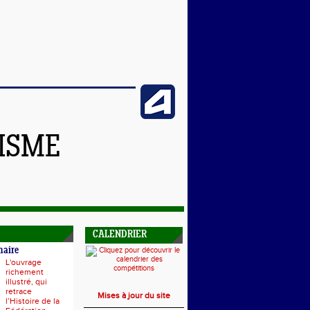
TISME
CALENDRIER
naire
L'ouvrage
richement
illustré, qui
retrace
Mises à jour du site
l’Histoire de la