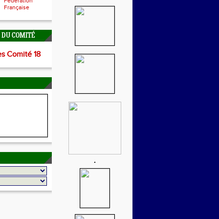
Fédération
Française
É DU COMITÉ
es Comité 18