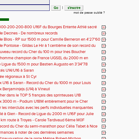
|
mot de passe oublié ?
 800-200-200-800 U16F du Bourges Entente Athlé sacré
 de France
e Decines - De nombreux records
e Blois - RP sur 1500 m pour Camille Berneron en 4'27"60
e Pontoise - Gildas Le Hir à 1 centième de son record du
 800 m
ouveau record du Cher du 100 m pour Ines Boucher
nhomme champion de France UGSEL du 2000 m en
 Ligue du 1500 m pour Bastien Augusto en 3'34"78
tés U14/U16 à Saran
née régionaux à St Cyr
 U16 à Saran - Record du Cher du 1000 m pour Louis
 - 2'38"80
 Benjamin(e)s (U14) à Vineuil
her dans le TOP 5 français des sprinteuses U18
x 3000 m - Podium U18M entièrement pour le Cher
r les interclubs avec les perfs individuelles marquantes
lé à Gien - Record de Ligue du 2000 m U16F pour Julie
'33"53
 km route à Troyes - Carole Tardivaud 6ème M0F
Record du Cher du semi-marathon pour Célia Tabet à Nice
rmances à noter de ces dernières semaines
'inauguration de la piste Mélina Robert-Michon