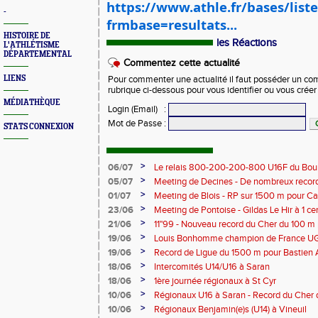
https://www.athle.fr/bases/list
-
frmbase=resultats...
HISTOIRE DE
les Réactions
L'ATHLÉTISME
DÉPARTEMENTAL
Commentez cette actualité
LIENS
Pour commenter une actualité il faut posséder un compt
rubrique ci-dessous pour vous identifier ou vous crée
MÉDIATHÈQUE
Login (Email)
:
Mot de Passe
:
STATS CONNEXION
>
06/07
Le relais 800-200-200-800 U16F du Bour
champion de France
>
05/07
Meeting de Decines - De nombreux recor
>
01/07
Meeting de Blois - RP sur 1500 m pour C
>
23/06
Meeting de Pontoise - Gildas Le Hir à 1 c
Cher sur 800 m
>
21/06
11"99 - Nouveau record du Cher du 100 m
>
19/06
Louis Bonhomme champion de France U
5'45"83
>
19/06
Record de Ligue du 1500 m pour Bastien 
>
18/06
Intercomités U14/U16 à Saran
>
18/06
1ère journée régionaux à St Cyr
>
10/06
Régionaux U16 à Saran - Record du Cher 
Bonhomme - 2'38"80
>
10/06
Régionaux Benjamin(e)s (U14) à Vineuil