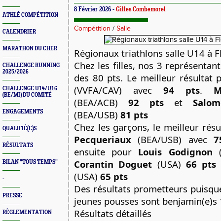
8 Février 2026 -
Gilles Combemorel
ATHLÉ COMPÉTITION
Compétition
/
Salle
CALENDRIER
MARATHON DU CHER
Régionaux triathlons salle U14 à F
Chez les filles, nos 3 représentan
CHALLENGE RUNNING
2025/2026
des 80 pts. Le meilleur résultat
(VVFA/CAV) avec
94 pts
.
M
CHALLENGE U14/U16
(BE/MI) DU COMITÉ
(BEA/ACB)
92 pts
et
Salom
ENGAGEMENTS
(BEA/USB)
81 pts
Chez les garçons, le meilleur rés
QUALIFIÉ(E)S
Pecqueriaux
(BEA/USB) avec
7
RÉSULTATS
ensuite pour
Louis Godignon
(
Corantin Doguet
(USA)
66 pts
BILAN "TOUS TEMPS"
(USA)
65 pts
-
Des résultats prometteurs puisque
PRESSE
jeunes pousses sont benjamin(e)s 
Résultats détaillés
RÈGLEMENTATION