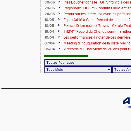
>
30/05
Ines Boucher dans le TOP 5 français des 
>
29/05
Régionaux 3000 m - Podium U18M entièr
>
24/05
Retour sur les interclubs avec les perfs i
>
10/05
Equip'Athlé à Gien - Record de Ligue du 
Picy en 6'33"53
>
10/05
France 10 km route à Troyes - Carole T
>
19/04
1h12'41" Record du Cher du semi-marathon
>
10/04
Les performances à noter de ces dernièr
>
07/04
Meeting d'inauguration de la piste Mélin
>
05/04
2 records du Cher vieux de 20 ans pour l'i
Mélina Robert-Michon