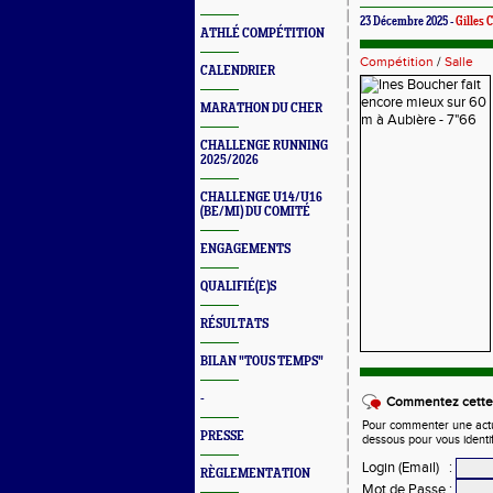
23 Décembre 2025 -
Gilles
ATHLÉ COMPÉTITION
Compétition
/
Salle
CALENDRIER
MARATHON DU CHER
CHALLENGE RUNNING
2025/2026
CHALLENGE U14/U16
(BE/MI) DU COMITÉ
ENGAGEMENTS
QUALIFIÉ(E)S
RÉSULTATS
BILAN "TOUS TEMPS"
-
Commentez cette 
Pour commenter une actual
PRESSE
dessous pour vous identi
Login (Email)
:
RÈGLEMENTATION
Mot de Passe
: