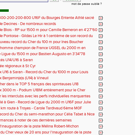
mot de passe oublié ?
 800-200-200-800 U16F du Bourges Entente Athlé sacré
 de France
e Decines - De nombreux records
e Blois - RP sur 1500 m pour Camille Berneron en 4'27"60
e Pontoise - Gildas Le Hir à 1 centième de son record du
 800 m
ouveau record du Cher du 100 m pour Ines Boucher
nhomme champion de France UGSEL du 2000 m en
 Ligue du 1500 m pour Bastien Augusto en 3'34"78
tés U14/U16 à Saran
née régionaux à St Cyr
 U16 à Saran - Record du Cher du 1000 m pour Louis
 - 2'38"80
 Benjamin(e)s (U14) à Vineuil
her dans le TOP 5 français des sprinteuses U18
x 3000 m - Podium U18M entièrement pour le Cher
r les interclubs avec les perfs individuelles marquantes
lé à Gien - Record de Ligue du 2000 m U16F pour Julie
'33"53
 km route à Troyes - Carole Tardivaud 6ème M0F
Record du Cher du semi-marathon pour Célia Tabet à Nice
rmances à noter de ces dernières semaines
'inauguration de la piste Mélina Robert-Michon
 du Cher vieux de 20 ans pour l'inauguration de la piste