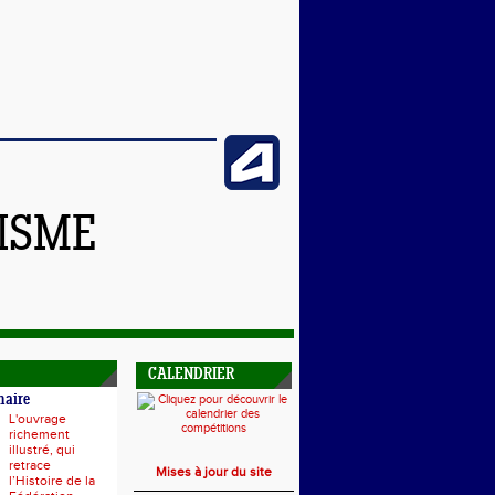
TISME
CALENDRIER
naire
L'ouvrage
richement
illustré, qui
retrace
Mises à jour du site
l’Histoire de la