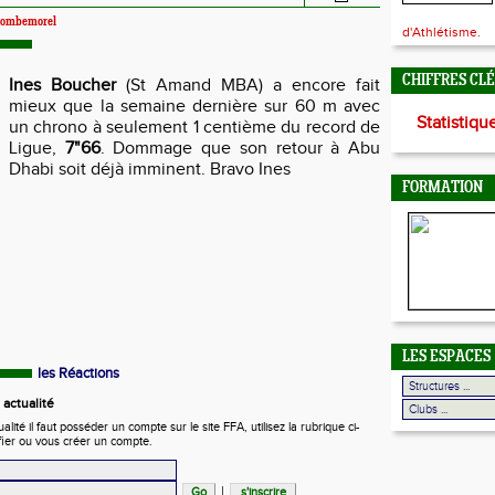
 Combemorel
d'Athlétisme.
CHIFFRES CL
Ines Boucher
(St Amand MBA) a encore fait
mieux que la semaine dernière sur 60 m avec
Statistiqu
un chrono à seulement 1 centième du record de
Ligue,
7"66
. Dommage que son retour à Abu
Dhabi
soit déjà imminent. Bravo Ines
FORMATION
LES ESPACES
les Réactions
actualité
ité il faut posséder un compte sur le site FFA, utilisez la rubrique ci-
fier ou vous créer un compte.
|