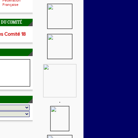
Fédération
Française
É DU COMITÉ
es Comité 18