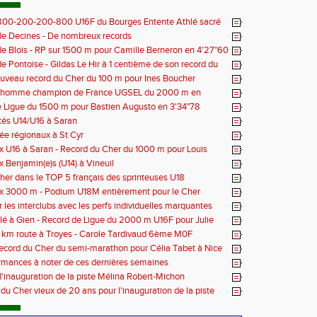
 800-200-200-800 U16F du Bourges Entente Athlé sacré
 de France
e Decines - De nombreux records
e Blois - RP sur 1500 m pour Camille Berneron en 4'27"60
e Pontoise - Gildas Le Hir à 1 centième de son record du
 800 m
ouveau record du Cher du 100 m pour Ines Boucher
nhomme champion de France UGSEL du 2000 m en
 Ligue du 1500 m pour Bastien Augusto en 3'34"78
tés U14/U16 à Saran
née régionaux à St Cyr
 U16 à Saran - Record du Cher du 1000 m pour Louis
 - 2'38"80
 Benjamin(e)s (U14) à Vineuil
her dans le TOP 5 français des sprinteuses U18
x 3000 m - Podium U18M entièrement pour le Cher
r les interclubs avec les perfs individuelles marquantes
lé à Gien - Record de Ligue du 2000 m U16F pour Julie
'33"53
 km route à Troyes - Carole Tardivaud 6ème M0F
Record du Cher du semi-marathon pour Célia Tabet à Nice
rmances à noter de ces dernières semaines
'inauguration de la piste Mélina Robert-Michon
 du Cher vieux de 20 ans pour l'inauguration de la piste
obert-Michon