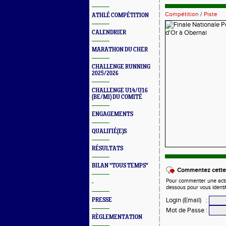
Compétition
/
Piste
ATHLÉ COMPÉTITION
CALENDRIER
MARATHON DU CHER
CHALLENGE RUNNING
2025/2026
CHALLENGE U14/U16
(BE/MI) DU COMITÉ
ENGAGEMENTS
QUALIFIÉ(E)S
RÉSULTATS
BILAN "TOUS TEMPS"
Commentez cette 
Pour commenter une actual
-
dessous pour vous identi
Login (Email)
:
PRESSE
Mot de Passe
:
RÈGLEMENTATION