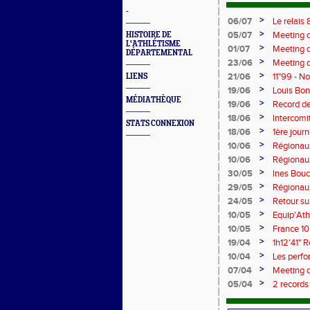
-
>
06/07
Le relais
champion
>
05/07
Meeting d
HISTOIRE DE
L'ATHLÉTISME
>
01/07
Meeting d
DÉPARTEMENTAL
>
23/06
Meeting d
Cher sur
>
21/06
11"99 - N
LIENS
>
19/06
Louis Bo
MÉDIATHÈQUE
5'45"83
>
19/06
Record de
>
18/06
Intercomi
STATS CONNEXION
>
18/06
1ère jour
>
10/06
Régionaux
Bonhomme
>
10/06
Régionaux
>
30/05
Ines Bouc
>
29/05
Régionau
>
24/05
Retour su
>
10/05
Equip'Ath
Picy en 6
>
10/05
France 10
>
19/04
1h12'41" 
>
10/04
Les perfo
>
07/04
Meeting d
>
05/04
2 records
Mélina R