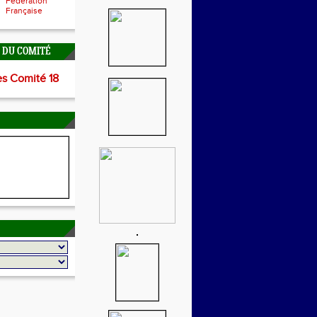
Fédération
Française
É DU COMITÉ
es Comité 18