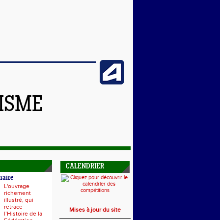
TISME
CALENDRIER
naire
L'ouvrage
richement
illustré, qui
retrace
Mises à jour du site
l’Histoire de la