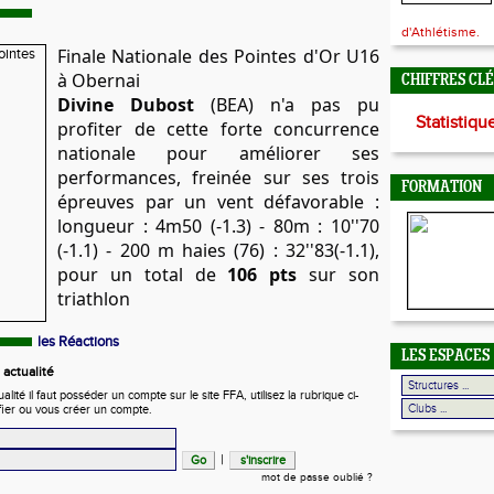
d'Athlétisme.
Finale Nationale des Pointes d'Or U16
à Obernai
CHIFFRES CL
Divine Dubost
(BEA) n'a pas pu
Statistiqu
profiter de cette forte concurrence
nationale pour améliorer ses
performances, freinée sur
ses trois
FORMATION
épreuves par un vent défavorable :
longueur : 4m50 (-1.3) - 80m : 10''70
(-1.1) - 200 m haies (76) : 32''83(-1.1),
pour un total de
106 pts
sur son
triathlon
les Réactions
LES ESPACES
actualité
ité il faut posséder un compte sur le site FFA, utilisez la rubrique ci-
fier ou vous créer un compte.
|
mot de passe oublié ?