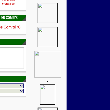
Fédération
Française
É DU COMITÉ
es Comité 18