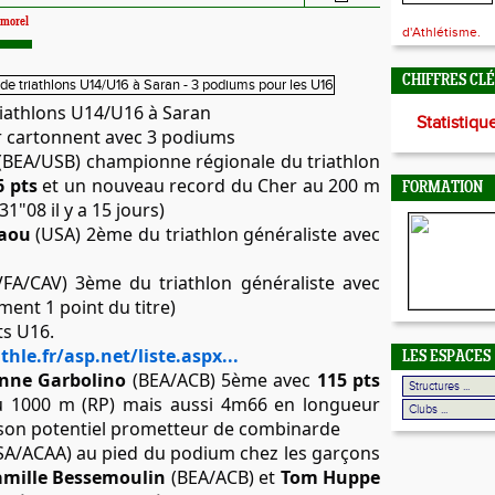
emorel
d'Athlétisme.
CHIFFRES CL
iathlons U14/U16 à Saran
Statistiqu
r cartonnent avec 3 podiums
(BEA/USB) championne régionale du triathlon
6 pts
et un nouveau record du Cher au 200 m
FORMATION
31"08 il y a 15 jours)
iaou
(USA) 2ème du triathlon généraliste avec
FA/CAV) 3ème du triathlon généraliste avec
ment 1 point du titre)
ts U16.
thle.fr/asp.net/liste.aspx...
LES ESPACES
nne Garbolino
(BEA/ACB) 5ème avec
115 pts
u 1000 m (RP) mais aussi 4m66 en longueur
 son potentiel prometteur de combinarde
A/ACAA) au pied du podium chez les garçons
amille Bessemoulin
(BEA/ACB) et
Tom Huppe