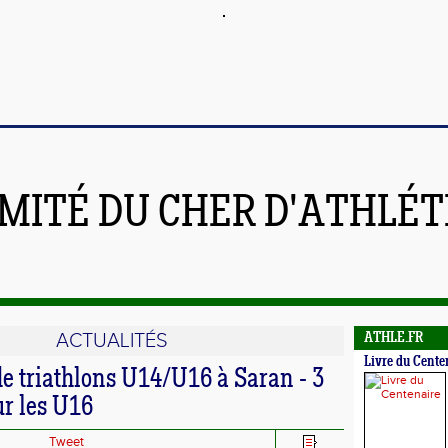
MITÉ DU CHER D'ATHLÉ
ACTUALITÉS
ATHLE.FR
Livre du Cente
e triathlons U14/U16 à Saran - 3
r les U16
Tweet