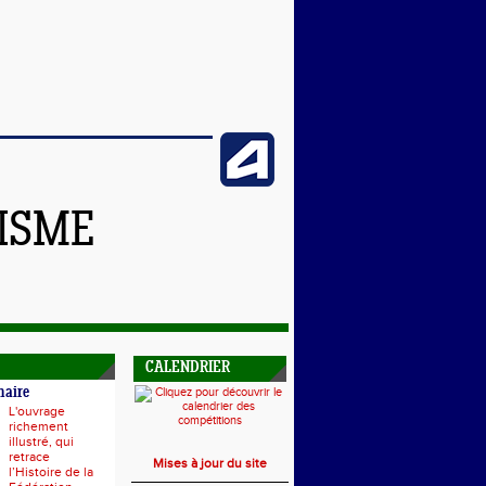
TISME
CALENDRIER
naire
L'ouvrage
richement
illustré, qui
retrace
Mises à jour du site
l’Histoire de la