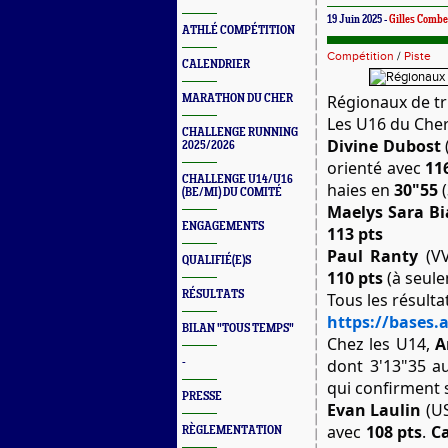
19 Juin 2025 -
Gilles Comb
ATHLÉ COMPÉTITION
Compétition
/
Piste
CALENDRIER
Régionaux de tr
MARATHON DU CHER
Les U16 du Che
CHALLENGE RUNNING
Divine Dubost
2025/2026
orienté avec
11
CHALLENGE U14/U16
haies en
30"55
(
(BE/MI) DU COMITÉ
Maelys Sara B
ENGAGEMENTS
113 pts
Paul Ranty
(VV
QUALIFIÉ(E)S
110 pts
(à seule
RÉSULTATS
Tous les résulta
https://bases.a
BILAN "TOUS TEMPS"
Chez les U14,
A
dont 3'13"35 a
-
qui confirment
PRESSE
Evan Laulin
(US
avec
108 pts
.
C
RÈGLEMENTATION