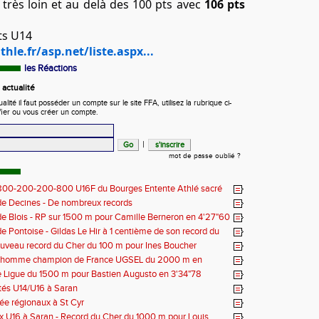
très loin et au delà des 100 pts avec
106 pts
ts U14
thle.fr/asp.net/liste.aspx...
les Réactions
actualité
ité il faut posséder un compte sur le site FFA, utilisez la rubrique ci-
fier ou vous créer un compte.
|
mot de passe oublié ?
 800-200-200-800 U16F du Bourges Entente Athlé sacré
 de France
e Decines - De nombreux records
e Blois - RP sur 1500 m pour Camille Berneron en 4'27"60
e Pontoise - Gildas Le Hir à 1 centième de son record du
 800 m
ouveau record du Cher du 100 m pour Ines Boucher
nhomme champion de France UGSEL du 2000 m en
 Ligue du 1500 m pour Bastien Augusto en 3'34"78
tés U14/U16 à Saran
née régionaux à St Cyr
 U16 à Saran - Record du Cher du 1000 m pour Louis