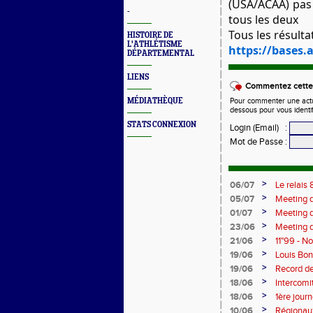
(USA/ACAA) pas 
-
tous les deux
Tous les résulta
HISTOIRE DE
L'ATHLÉTISME
https://bases.a
DÉPARTEMENTAL
LIENS
Commentez cette 
MÉDIATHÈQUE
Pour commenter une actual
dessous pour vous identi
STATS CONNEXION
Login (Email)
:
Mot de Passe
:
>
06/07
Le relais
champion
>
05/07
Meeting d
>
01/07
Meeting d
>
23/06
Meeting d
Cher sur
>
21/06
11"99 - N
>
19/06
Louis Bo
5'45"83
>
19/06
Record de
>
18/06
Intercomi
>
18/06
1ère jour
>
10/06
Régionaux