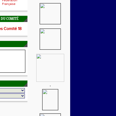
Fédération
Française
É DU COMITÉ
es Comité 18