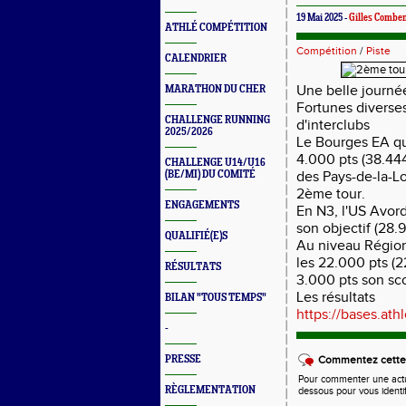
19 Mai 2025 -
Gilles Combe
ATHLÉ COMPÉTITION
Compétition
/
Piste
CALENDRIER
Une belle journée
MARATHON DU CHER
Fortunes diverses
CHALLENGE RUNNING
d'interclubs
2025/2026
Le Bourges EA qui
4.000 pts (38.444
CHALLENGE U14/U16
(BE/MI) DU COMITÉ
des Pays-de-la-Lo
2ème tour.
ENGAGEMENTS
En N3, l'US Avord
son objectif (28.9
QUALIFIÉ(E)S
Au niveau Région
les 22.000 pts (
RÉSULTATS
3.000 pts son sco
Les résultats
BILAN "TOUS TEMPS"
https://bases.athle
-
PRESSE
Commentez cette 
Pour commenter une actual
RÈGLEMENTATION
dessous pour vous identi