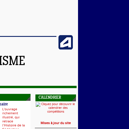
TISME
CALENDRIER
naire
L'ouvrage
richement
illustré, qui
retrace
Mises à jour du site
l’Histoire de la