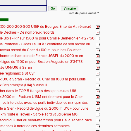
|
mot de passe oublié ?
 800-200-200-800 U16F du Bourges Entente Athlé sacré
 de France
e Decines - De nombreux records
e Blois - RP sur 1500 m pour Camille Berneron en 4'27"60
e Pontoise - Gildas Le Hir à 1 centième de son record du
 800 m
ouveau record du Cher du 100 m pour Ines Boucher
nhomme champion de France UGSEL du 2000 m en
 Ligue du 1500 m pour Bastien Augusto en 3'34"78
tés U14/U16 à Saran
née régionaux à St Cyr
 U16 à Saran - Record du Cher du 1000 m pour Louis
 - 2'38"80
 Benjamin(e)s (U14) à Vineuil
her dans le TOP 5 français des sprinteuses U18
x 3000 m - Podium U18M entièrement pour le Cher
r les interclubs avec les perfs individuelles marquantes
lé à Gien - Record de Ligue du 2000 m U16F pour Julie
'33"53
 km route à Troyes - Carole Tardivaud 6ème M0F
Record du Cher du semi-marathon pour Célia Tabet à Nice
rmances à noter de ces dernières semaines