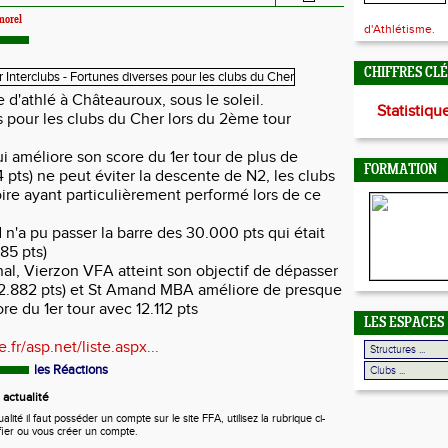
morel
d'Athlétisme.
CHIFFRES CL
 d'athlé à Châteauroux, sous le soleil.
Statistiqu
 pour les clubs du Cher lors du 2ème tour
 améliore son score du 1er tour de plus de
FORMATION
 pts) ne peut éviter la descente de N2, les clubs
ire ayant particulièrement performé lors de ce
 n'a pu passer la barre des 30.000 pts qui était
85 pts)
al, Vierzon VFA atteint son objectif de dépasser
22.882 pts) et St Amand MBA améliore de presque
re du 1er tour avec 12.112 pts
LES ESPACES
.fr/asp.net/liste.aspx...
les Réactions
actualité
ité il faut posséder un compte sur le site FFA, utilisez la rubrique ci-
fier ou vous créer un compte.