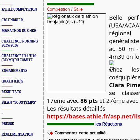
Compétition
/
Salle
ATHLÉ COMPÉTITION
Belle pe
CALENDRIER
(USA/AC
MARATHON DU CHER
régiona
généralist
CHALLENGE RUNNING
2025/2026
au 50 m -
4m39 en lo
CHALLENGE U14/U16
(BE/MI) DU COMITÉ
Chez les
ENGAGEMENTS
coéquipi
QUALIFIÉ(E)S
Clara Pim
se classe
RÉSULTATS
17ème avec
86 pt
s et 27ème avec
BILAN "TOUS TEMPS"
Les résultats détaillés
-
https://bases.athle.fr/asp.net/lis
les Réactions
PRESSE
Commentez cette actualité
RÈGLEMENTATION