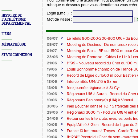
Pour commenter une actualité il faut posséder un compt
rubrique ci-dessous pour vous identifier ou vous crée
-
Login (Email)
:
HISTOIRE DE
Mot de Passe
:
L'ATHLÉTISME
DÉPARTEMENTAL
LIENS
>
06/07
Le relais 800-200-200-800 U16F du Bour
champion de France
>
05/07
Meeting de Decines - De nombreux recor
MÉDIATHÈQUE
>
01/07
Meeting de Blois - RP sur 1500 m pour C
STATS CONNEXION
>
23/06
Meeting de Pontoise - Gildas Le Hir à 1 c
Cher sur 800 m
>
21/06
11"99 - Nouveau record du Cher du 100 m
>
19/06
Louis Bonhomme champion de France U
5'45"83
>
19/06
Record de Ligue du 1500 m pour Bastien 
>
18/06
Intercomités U14/U16 à Saran
>
18/06
1ère journée régionaux à St Cyr
>
10/06
Régionaux U16 à Saran - Record du Cher 
Bonhomme - 2'38"80
>
10/06
Régionaux Benjamin(e)s (U14) à Vineuil
>
30/05
Ines Boucher dans le TOP 5 français des 
>
29/05
Régionaux 3000 m - Podium U18M entièr
>
24/05
Retour sur les interclubs avec les perfs i
>
10/05
Equip'Athlé à Gien - Record de Ligue du 
Picy en 6'33"53
>
10/05
France 10 km route à Troyes - Carole T
>
19/04
1h12'41" Record du Cher du semi-marathon