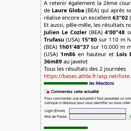
A retenir également la 2ème cour
de
Laure Globa
(BEA) qui après se
réalise encore un excellent
63"02
Et aussi, pêle-mêle, les résultats n
Julien Le Cozler
(BEA)
4'00"48
s
Trufasu
(USA)
15"80
sur 110 m h
(BEA)
1h01'48"37
sur 10.000 m 
(USA)
1m86
en hauteur et
Loïs 
36m89
au javelot
Tous les résultats des 2 journées
https://bases.athle.fr/asp.net/liste.
les Réactions
Commentez cette actualité
Pour commenter une actualité il faut posséder un compt
rubrique ci-dessous pour vous identifier ou vous crée
Login (Email)
:
Mot de Passe
: