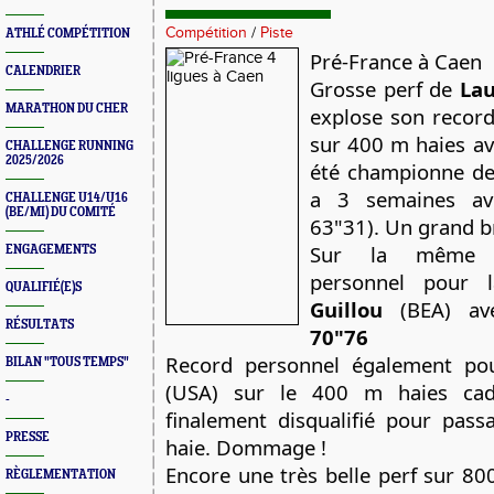
Compétition
/
Piste
ATHLÉ COMPÉTITION
Pré-France à Caen
CALENDRIER
Grosse perf de
Lau
MARATHON DU CHER
explose son record
sur 400 m haies a
CHALLENGE RUNNING
2025/2026
été championne de 
a 3 semaines av
CHALLENGE U14/U16
(BE/MI) DU COMITÉ
63"31). Un grand b
Sur la même é
ENGAGEMENTS
personnel pour 
QUALIFIÉ(E)S
Guillou
(BEA) av
RÉSULTATS
70"76
Record personnel également p
BILAN "TOUS TEMPS"
(USA) sur le 400 m haies ca
-
finalement disqualifié pour pass
PRESSE
haie. Dommage !
Encore une très belle perf sur 8
RÈGLEMENTATION