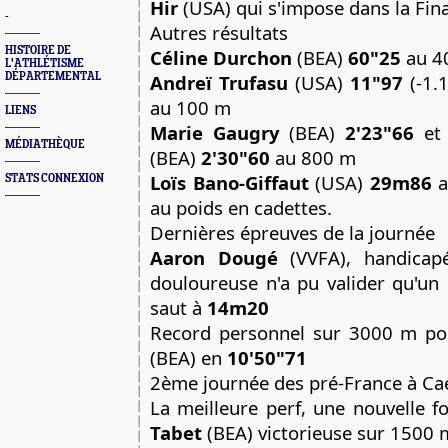
Hir
(USA) qui s'impose dans la Fin
-
Autres résultats
HISTOIRE DE
Céline Durchon
(BEA)
60"25
au 4
L'ATHLÉTISME
DÉPARTEMENTAL
Andreï Trufasu
(USA)
11"97
(-1.
au 100 m
LIENS
Marie Gaugry
(BEA)
2'23"66
e
MÉDIATHÈQUE
(BEA)
2'30"60
au 800 m
Loïs Bano-Giffaut
(USA)
29m86
a
STATS CONNEXION
au poids en cadettes.
Dernières épreuves de la journée
Aaron Dougé
(VVFA), handicapé
douloureuse n'a pu valider qu'un 
saut à
14m20
Record personnel sur 3000 m p
(BEA) en
10'50"71
2ème journée des pré-France à Ca
La meilleure perf, une nouvelle fo
Tabet
(BEA) victorieuse sur 1500