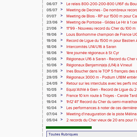
>
06/07
Le relais 800-200-200-800 U16F du Bour
champion de France
>
05/07
Meeting de Decines - De nombreux recor
>
01/07
Meeting de Blois - RP sur 1500 m pour C
>
23/06
Meeting de Pontoise - Gildas Le Hir à 1 c
Cher sur 800 m
>
21/06
11"99 - Nouveau record du Cher du 100 m
>
19/06
Louis Bonhomme champion de France U
5'45"83
>
19/06
Record de Ligue du 1500 m pour Bastien 
>
18/06
Intercomités U14/U16 à Saran
>
18/06
1ère journée régionaux à St Cyr
>
10/06
Régionaux U16 à Saran - Record du Cher 
Bonhomme - 2'38"80
>
10/06
Régionaux Benjamin(e)s (U14) à Vineuil
>
30/05
Ines Boucher dans le TOP 5 français des 
>
29/05
Régionaux 3000 m - Podium U18M entièr
>
24/05
Retour sur les interclubs avec les perfs i
>
10/05
Equip'Athlé à Gien - Record de Ligue du 
Picy en 6'33"53
>
10/05
France 10 km route à Troyes - Carole T
>
19/04
1h12'41" Record du Cher du semi-marathon
>
10/04
Les performances à noter de ces dernièr
>
07/04
Meeting d'inauguration de la piste Mélin
>
05/04
2 records du Cher vieux de 20 ans pour l'i
Mélina Robert-Michon