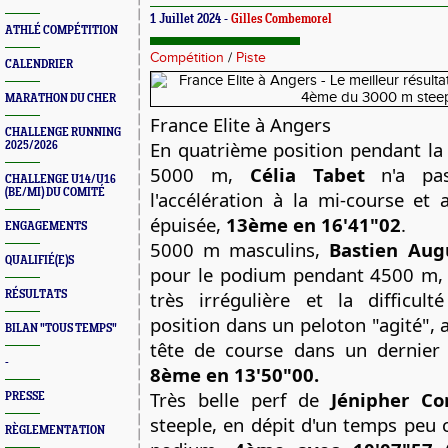
1 Juillet 2024 -
Gilles Combemorel
ATHLÉ COMPÉTITION
Compétition
/
Piste
CALENDRIER
MARATHON DU CHER
France Elite à Angers
CHALLENGE RUNNING
En quatrième position pendant la
2025/2026
5000 m,
Célia Tabet
n'a pa
CHALLENGE U14/U16
(BE/MI) DU COMITÉ
l'accélération à la mi-course et 
épuisée,
13ème en 16'41"02
.
ENGAGEMENTS
5000 m masculins,
Bastien Aug
QUALIFIÉ(E)S
pour le podium pendant 4500 m,
très irrégulière et la difficul
RÉSULTATS
position dans un peloton "agité", a
BILAN "TOUS TEMPS"
tête de course dans un dernier 
-
8ème en 13'50"00.
Très belle perf de
Jénipher Co
PRESSE
steeple, en dépit d'un temps peu 
RÈGLEMENTATION