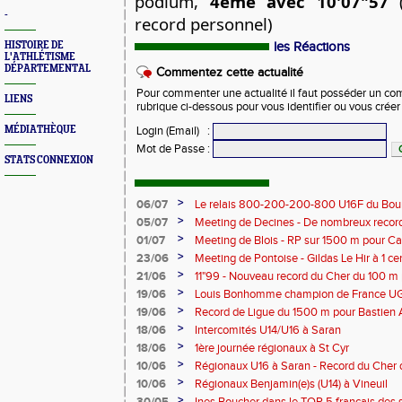
podium,
4ème avec 10'07"57
(
-
record personnel)
HISTOIRE DE
les Réactions
L'ATHLÉTISME
DÉPARTEMENTAL
Commentez cette actualité
Pour commenter une actualité il faut posséder un compt
LIENS
rubrique ci-dessous pour vous identifier ou vous crée
MÉDIATHÈQUE
Login (Email)
:
Mot de Passe
:
STATS CONNEXION
>
06/07
Le relais 800-200-200-800 U16F du Bour
champion de France
>
05/07
Meeting de Decines - De nombreux recor
>
01/07
Meeting de Blois - RP sur 1500 m pour C
>
23/06
Meeting de Pontoise - Gildas Le Hir à 1 c
Cher sur 800 m
>
21/06
11"99 - Nouveau record du Cher du 100 m
>
19/06
Louis Bonhomme champion de France U
5'45"83
>
19/06
Record de Ligue du 1500 m pour Bastien 
>
18/06
Intercomités U14/U16 à Saran
>
18/06
1ère journée régionaux à St Cyr
>
10/06
Régionaux U16 à Saran - Record du Cher 
Bonhomme - 2'38"80
>
10/06
Régionaux Benjamin(e)s (U14) à Vineuil
>