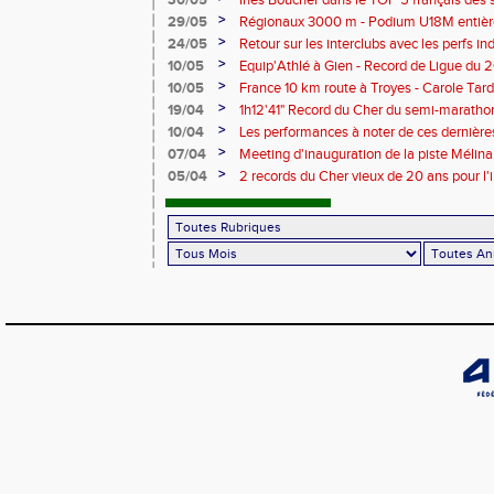
30/05
Ines Boucher dans le TOP 5 français des 
>
29/05
Régionaux 3000 m - Podium U18M entièr
>
24/05
Retour sur les interclubs avec les perfs i
>
10/05
Equip'Athlé à Gien - Record de Ligue du 
Picy en 6'33"53
>
10/05
France 10 km route à Troyes - Carole T
>
19/04
1h12'41" Record du Cher du semi-marathon
>
10/04
Les performances à noter de ces dernièr
>
07/04
Meeting d'inauguration de la piste Mélin
>
05/04
2 records du Cher vieux de 20 ans pour l'i
Mélina Robert-Michon