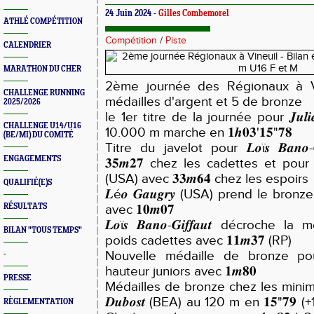
24 Juin 2024 -
Gilles Combemorel
ATHLÉ COMPÉTITION
Compétition
/
Piste
CALENDRIER
MARATHON DU CHER
2ème journée des Régionaux à Vin
CHALLENGE RUNNING
médailles d'argent et 5 de bronze
2025/2026
le 1er titre de la journée pour 𝑱𝒖𝒍𝒊𝒆
CHALLENGE U14/U16
10.000 m marche en 𝟏𝒉𝟎𝟑'𝟏𝟓"𝟕𝟖
(BE/MI) DU COMITÉ
Titre du javelot pour 𝑳𝒐ï𝒔 𝑩𝒂𝒏𝒐-𝑮
ENGAGEMENTS
𝟑𝟓𝒎𝟐𝟕 chez les cadettes et pour 𝑱𝒖𝒔𝒕
(USA) avec 𝟑𝟑𝒎𝟔𝟒 chez les espoirs
QUALIFIÉ(E)S
𝑳é𝒐 𝑮𝒂𝒖𝒈𝒓𝒚 (USA) prend le bronz
RÉSULTATS
avec 𝟏𝟎𝒎𝟎𝟕
𝑳𝒐ï𝒔 𝑩𝒂𝒏𝒐-𝑮𝒊𝒇𝒇𝒂𝒖𝒕
décroche la mé
BILAN "TOUS TEMPS"
poids cadettes avec 𝟏𝟏𝒎𝟑𝟕 (RP)
Nouvelle médaille de bronze pour 
-
hauteur juniors avec 𝟏𝒎𝟖𝟎
PRESSE
Médailles de bronze chez les minimes fi
𝑫𝒖𝒃𝒐𝒔𝒕 (BEA) au 120 m en 𝟏𝟓"𝟕𝟗 
RÈGLEMENTATION