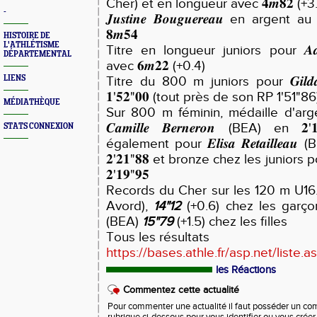
Cher) et en longueur avec 𝟒𝒎𝟖𝟐 (+3
-
𝑱𝒖𝒔𝒕𝒊𝒏𝒆 𝑩𝒐𝒖𝒈𝒖𝒆𝒓𝒆𝒂𝒖 en arg
𝟖𝒎𝟓𝟒
HISTOIRE DE
L'ATHLÉTISME
Titre en longueur juniors pour 𝑨𝒂𝒓
DÉPARTEMENTAL
avec 𝟔𝒎𝟐𝟐 (+0.4)
LIENS
Titre du 800 m juniors pour 𝑮𝒊𝒍𝒅𝒂
𝟏'𝟓𝟐"𝟎𝟎 (tout près de son RP 1'51"86
MÉDIATHÈQUE
Sur 800 m féminin, médaille d'arg
𝑪𝒂𝒎𝒊𝒍𝒍𝒆 𝑩𝒆𝒓𝒏𝒆𝒓𝒐𝒏 (BEA) en 
STATS CONNEXION
également pour 𝑬𝒍𝒊𝒔𝒂 𝑹𝒆𝒕𝒂𝒊𝒍𝒍𝒆
𝟐'𝟐𝟏"𝟖𝟖 et bronze chez les juniors pour 
𝟐'𝟏𝟗"𝟗𝟓
Records du Cher sur les 120 m U16
Avord),
14"12
(+0.6) chez les garç
(BEA)
15"79
(+1.5) chez les filles
Tous les résultats
https://bases.athle.fr/asp.net/liste.as
les Réactions
Commentez cette actualité
Pour commenter une actualité il faut posséder un compt