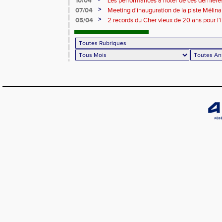
10/04
Les performances à noter de ces dernièr
>
07/04
Meeting d'inauguration de la piste Mélin
>
05/04
2 records du Cher vieux de 20 ans pour l'i
Mélina Robert-Michon