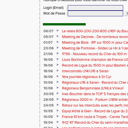
rubrique ci-dessous pour vous identifier ou vous crée
Login (Email)
:
Mot de Passe
:
>
06/07
Le relais 800-200-200-800 U16F du Bour
champion de France
>
05/07
Meeting de Decines - De nombreux recor
>
01/07
Meeting de Blois - RP sur 1500 m pour C
>
23/06
Meeting de Pontoise - Gildas Le Hir à 1 c
Cher sur 800 m
>
21/06
11"99 - Nouveau record du Cher du 100 m
>
19/06
Louis Bonhomme champion de France U
5'45"83
>
19/06
Record de Ligue du 1500 m pour Bastien 
>
18/06
Intercomités U14/U16 à Saran
>
18/06
1ère journée régionaux à St Cyr
>
10/06
Régionaux U16 à Saran - Record du Cher 
Bonhomme - 2'38"80
>
10/06
Régionaux Benjamin(e)s (U14) à Vineuil
>
30/05
Ines Boucher dans le TOP 5 français des 
>
29/05
Régionaux 3000 m - Podium U18M entièr
>
24/05
Retour sur les interclubs avec les perfs i
>
10/05
Equip'Athlé à Gien - Record de Ligue du 
Picy en 6'33"53
>
10/05
France 10 km route à Troyes - Carole T
>
19/04
1h12'41" Record du Cher du semi-marathon
>