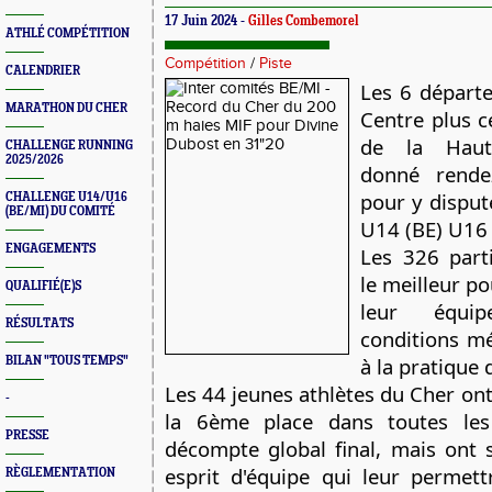
17 Juin 2024 -
Gilles Combemorel
ATHLÉ COMPÉTITION
Compétition
/
Piste
CALENDRIER
Les 6 départ
MARATHON DU CHER
Centre plus c
de la Haute
CHALLENGE RUNNING
2025/2026
donné rende
pour y disput
CHALLENGE U14/U16
(BE/MI) DU COMITÉ
U14 (BE) U16 
ENGAGEMENTS
Les 326 part
le meilleur p
QUALIFIÉ(E)S
leur équi
RÉSULTATS
conditions m
à la pratique 
BILAN "TOUS TEMPS"
Les 44 jeunes athlètes du Cher on
-
la 6ème place dans toutes les
PRESSE
décompte global final, mais ont 
esprit d'équipe qui leur permett
RÈGLEMENTATION