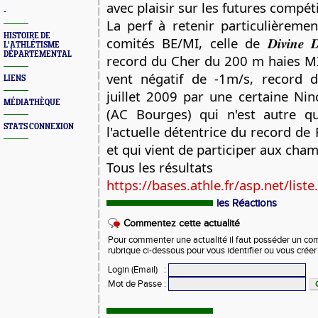
avec plaisir sur les futures compét
-
La perf à retenir particulièremen
HISTOIRE DE
comités BE/MI, celle de 𝑫𝒊𝒗𝒊𝒏𝒆 𝑫
L'ATHLÉTISME
DÉPARTEMENTAL
record du Cher du 200 m haies MIF 
vent négatif de -1m/s, record 
LIENS
juillet 2009 par une certaine Ni
MÉDIATHÈQUE
(AC Bourges) qui n'est autre q
STATS CONNEXION
l'actuelle détentrice du record de
et qui vient de participer aux cha
Tous les résultats
https://bases.athle.fr/asp.net/liste.
les Réactions
Commentez cette actualité
Pour commenter une actualité il faut posséder un compt
rubrique ci-dessous pour vous identifier ou vous crée
Login (Email)
:
Mot de Passe
: