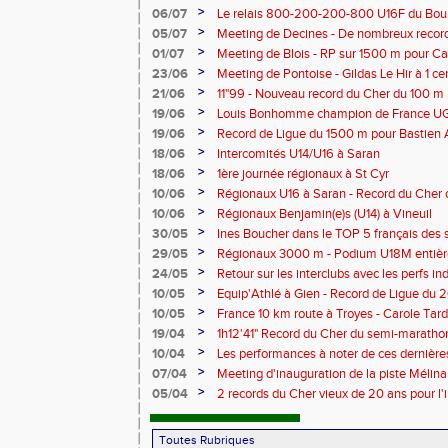
>
06/07
Le relais 800-200-200-800 U16F du Bour
champion de France
>
05/07
Meeting de Decines - De nombreux recor
>
01/07
Meeting de Blois - RP sur 1500 m pour C
>
23/06
Meeting de Pontoise - Gildas Le Hir à 1 c
Cher sur 800 m
>
21/06
11"99 - Nouveau record du Cher du 100 m
>
19/06
Louis Bonhomme champion de France U
5'45"83
>
19/06
Record de Ligue du 1500 m pour Bastien 
>
18/06
Intercomités U14/U16 à Saran
>
18/06
1ère journée régionaux à St Cyr
>
10/06
Régionaux U16 à Saran - Record du Cher 
Bonhomme - 2'38"80
>
10/06
Régionaux Benjamin(e)s (U14) à Vineuil
>
30/05
Ines Boucher dans le TOP 5 français des 
>
29/05
Régionaux 3000 m - Podium U18M entièr
>
24/05
Retour sur les interclubs avec les perfs i
>
10/05
Equip'Athlé à Gien - Record de Ligue du 
Picy en 6'33"53
>
10/05
France 10 km route à Troyes - Carole T
>
19/04
1h12'41" Record du Cher du semi-marathon
>
10/04
Les performances à noter de ces dernièr
>
07/04
Meeting d'inauguration de la piste Mélin
>
05/04
2 records du Cher vieux de 20 ans pour l'i
Mélina Robert-Michon