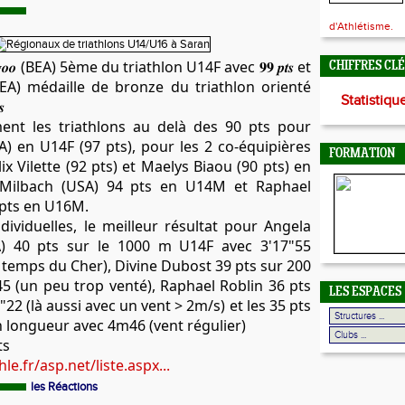
d'Athlétisme.
𝒆 𝑱𝒖𝒈𝒐𝒐 (BEA) 5ème du triathlon U14F avec 𝟗𝟗 𝒑𝒕𝒔 et
CHIFFRES CL
𝒐𝒔𝒕 (BEA) médaille de bronze du triathlon orienté
Statistiqu

ent les triathlons au delà des 90 pts pour
) en U14F (97 pts), pour les 2 co-équipières
FORMATION
ix Vilette (92 pts) et Maelys Biaou (90 pts) en
Milbach (USA) 94 pts en U14M et Raphael
 pts en
U16M.
ndividuelles, le meilleur résultat pour Angela
) 40 pts sur le 1000 m U14F avec 3'17"55
 temps du Cher), Divine Dubost 39 pts sur 200
5 (un peu trop venté), Raphael Roblin 36 pts
LES ESPACES
22 (là aussi avec un vent > 2m/s) et les 35 pts
 longueur avec 4m46 (vent régulier)
ts
le.fr/asp.net/liste.aspx...
les Réactions