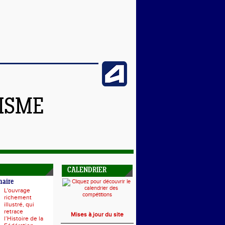
TISME
CALENDRIER
naire
L'ouvrage
richement
illustré, qui
retrace
Mises à jour du site
l’Histoire de la