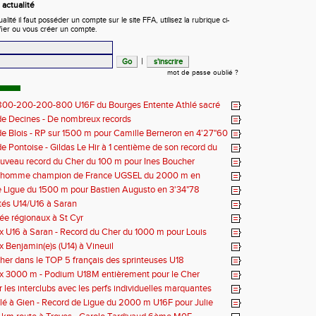
actualité
ité il faut posséder un compte sur le site FFA, utilisez la rubrique ci-
fier ou vous créer un compte.
|
mot de passe oublié ?
 800-200-200-800 U16F du Bourges Entente Athlé sacré
 de France
e Decines - De nombreux records
e Blois - RP sur 1500 m pour Camille Berneron en 4'27"60
e Pontoise - Gildas Le Hir à 1 centième de son record du
 800 m
ouveau record du Cher du 100 m pour Ines Boucher
nhomme champion de France UGSEL du 2000 m en
 Ligue du 1500 m pour Bastien Augusto en 3'34"78
tés U14/U16 à Saran
née régionaux à St Cyr
 U16 à Saran - Record du Cher du 1000 m pour Louis
 - 2'38"80
 Benjamin(e)s (U14) à Vineuil
her dans le TOP 5 français des sprinteuses U18
x 3000 m - Podium U18M entièrement pour le Cher
r les interclubs avec les perfs individuelles marquantes
lé à Gien - Record de Ligue du 2000 m U16F pour Julie
'33"53