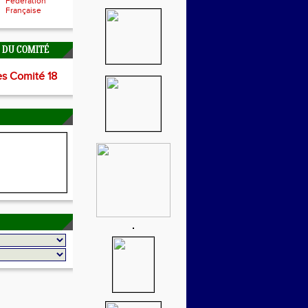
Fédération
Française
É DU COMITÉ
es Comité 18