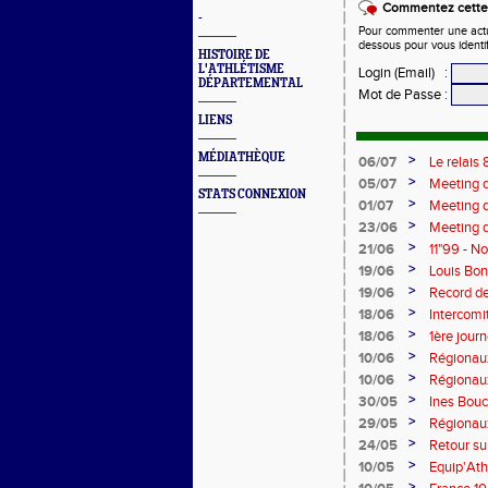
Commentez cette 
-
Pour commenter une actual
dessous pour vous identi
HISTOIRE DE
L'ATHLÉTISME
Login (Email)
:
DÉPARTEMENTAL
Mot de Passe
:
LIENS
MÉDIATHÈQUE
>
06/07
Le relais
champion
>
05/07
Meeting d
STATS CONNEXION
>
01/07
Meeting d
>
23/06
Meeting d
Cher sur
>
21/06
11"99 - N
>
19/06
Louis Bo
5'45"83
>
19/06
Record de
>
18/06
Intercomi
>
18/06
1ère jour
>
10/06
Régionaux
Bonhomme
>
10/06
Régionaux
>
30/05
Ines Bouc
>
29/05
Régionau
>
24/05
Retour su
>
10/05
Equip'Ath
Picy en 6
>