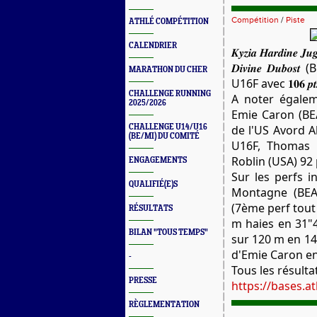
Compétition
/
Piste
ATHLÉ COMPÉTITION
CALENDRIER
𝑲𝒚𝒛𝒊𝒂 𝑯𝒂𝒓𝒅𝒊
𝑫𝒊𝒗𝒊𝒏𝒆 𝑫𝒖
MARATHON DU CHER
U16F avec 𝟏𝟎𝟔 𝒑𝒕
CHALLENGE RUNNING
A noter égalem
2025/2026
Emie Caron (BEA
CHALLENGE U14/U16
de l'US Avord Al
(BE/MI) DU COMITÉ
U16F, Thomas 
Roblin (USA) 92
ENGAGEMENTS
Sur les perfs i
QUALIFIÉ(E)S
Montagne (BEA
(7ème perf tout
RÉSULTATS
m haies en 31"4
BILAN "TOUS TEMPS"
sur 120 m en 14"
d'Emie Caron en
-
Tous les résulta
PRESSE
https://bases.ath
RÈGLEMENTATION