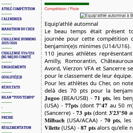
Compétition
/
Piste
ATHLÉ COMPÉTITION
CALENDRIER
Equip'athlé automnal
MARATHON DU CHER
Le beau temps était présent t
journée pour cette compétition d
CHALLENGE RUNNING
2025/2026
benjamin(e)s minimes (U14/U16).
110 jeunes athlètes représentant
CHALLENGE U14/U16
(BE/MI) DU COMITÉ
Amilly, Romorantin, Châteaurou
Avord, Vierzon VFA et Sancerre s
ENGAGEMENTS
pour le classement de leur équipe.
QUALIFIÉ(E)S
Pour les athlètes du Cher, on note
RÉSULTATS
delà des 70 pts pour la benjamine 𝐊𝐲
𝐉𝐮𝐠𝐨𝐨 (BEA/USB) - 𝟕𝟏
𝐩𝐭𝐬, les benj
BILAN "TOUS TEMPS"
(USA) - 𝟕𝟕𝐩𝐭𝐬 (dont 𝟕"𝟒𝟕 au 50 m), 𝐆𝐢
-
(Sancerre) - 𝟕𝟑 𝐩𝐭𝐬 (dont 𝟑'𝟐𝟑"𝟓𝟎
PRESSE
𝐌𝐢𝐥𝐛𝐚𝐜𝐡 (USA/ACAA) - 𝟕𝟎 𝐩𝐭𝐬, le
𝐕𝐢𝐥𝐞𝐭𝐭𝐞 (USA) - 𝟖𝟕 𝐩𝐭𝐬 alors qu'
RÈGLEMENTATION