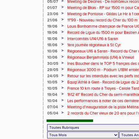
champion de France
>
05/07
Meeting de Decines - De nombreux recor
>
01/07
Meeting de Blois - RP sur 1500 m pour C
>
23/06
Meeting de Pontoise - Gildas Le Hir à 1 c
Cher sur 800 m
>
21/06
11"99 - Nouveau record du Cher du 100 m
>
19/06
Louis Bonhomme champion de France U
5'45"83
>
19/06
Record de Ligue du 1500 m pour Bastien 
>
18/06
Intercomités U14/U16 à Saran
>
18/06
1ère journée régionaux à St Cyr
>
10/06
Régionaux U16 à Saran - Record du Cher 
Bonhomme - 2'38"80
>
10/06
Régionaux Benjamin(e)s (U14) à Vineuil
>
30/05
Ines Boucher dans le TOP 5 français des 
>
29/05
Régionaux 3000 m - Podium U18M entièr
>
24/05
Retour sur les interclubs avec les perfs i
>
10/05
Equip'Athlé à Gien - Record de Ligue du 
Picy en 6'33"53
>
10/05
France 10 km route à Troyes - Carole T
>
19/04
1h12'41" Record du Cher du semi-marathon
>
10/04
Les performances à noter de ces dernièr
>
07/04
Meeting d'inauguration de la piste Mélin
>
05/04
2 records du Cher vieux de 20 ans pour l'i
Mélina Robert-Michon