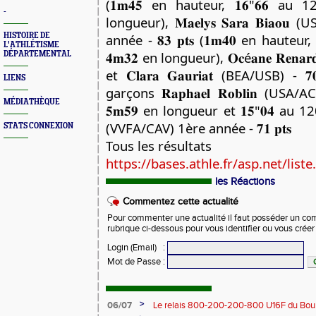
(𝟏𝐦𝟒𝟓 en hauteur, 𝟏𝟔"𝟔𝟔 au 
-
longueur), 𝐌𝐚𝐞𝐥𝐲𝐬 𝐒𝐚𝐫𝐚 𝐁𝐢𝐚𝐨
HISTOIRE DE
année - 𝟖𝟑 𝐩𝐭𝐬 (𝟏𝐦𝟒𝟎 en hauteur
L'ATHLÉTISME
𝟒𝐦𝟑𝟐 en longueur), 𝐎𝐜é𝐚𝐧𝐞 𝐑𝐞𝐧𝐚𝐫
DÉPARTEMENTAL
et 𝐂𝐥𝐚𝐫𝐚 𝐆𝐚𝐮𝐫𝐢𝐚𝐭 (BEA/USB) - 
LIENS
garçons 𝐑𝐚𝐩𝐡𝐚𝐞𝐥 𝐑𝐨𝐛𝐥𝐢𝐧 (USA/A
MÉDIATHÈQUE
𝟓𝐦𝟓𝟗 en longueur et 𝟏𝟓"𝟎𝟒 au 120 m
(VVFA/CAV) 1ère année - 𝟕𝟏 𝐩𝐭𝐬
STATS CONNEXION
Tous les résultats
https://bases.athle.fr/asp.net/liste.
les Réactions
Commentez cette actualité
Pour commenter une actualité il faut posséder un compt
rubrique ci-dessous pour vous identifier ou vous crée
Login (Email)
:
Mot de Passe
:
>
06/07
Le relais 800-200-200-800 U16F du Bour