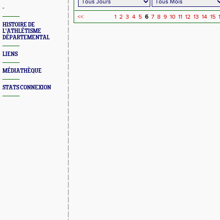
-
<<
1
2
3
4
5
6
7
8
9
10
11
12
13
14
15
HISTOIRE DE
L'ATHLÉTISME
DÉPARTEMENTAL
LIENS
MÉDIATHÈQUE
STATS CONNEXION