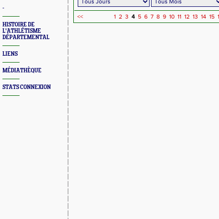
-
<<
1
2
3
4
5
6
7
8
9
10
11
12
13
14
15
HISTOIRE DE
L'ATHLÉTISME
DÉPARTEMENTAL
LIENS
MÉDIATHÈQUE
STATS CONNEXION