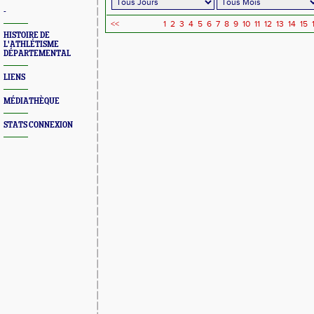
-
<<
1
2
3
4
5
6
7
8
9
10
11
12
13
14
15
HISTOIRE DE
L'ATHLÉTISME
DÉPARTEMENTAL
LIENS
MÉDIATHÈQUE
STATS CONNEXION