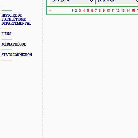
-
<<
1
2
3
4
5
6
7
8
9
10
11
12
13
14
15
HISTOIRE DE
L'ATHLÉTISME
DÉPARTEMENTAL
LIENS
MÉDIATHÈQUE
STATS CONNEXION