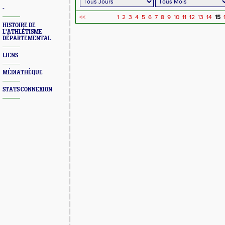
-
<<
1
2
3
4
5
6
7
8
9
10
11
12
13
14
15
HISTOIRE DE
L'ATHLÉTISME
DÉPARTEMENTAL
LIENS
MÉDIATHÈQUE
STATS CONNEXION