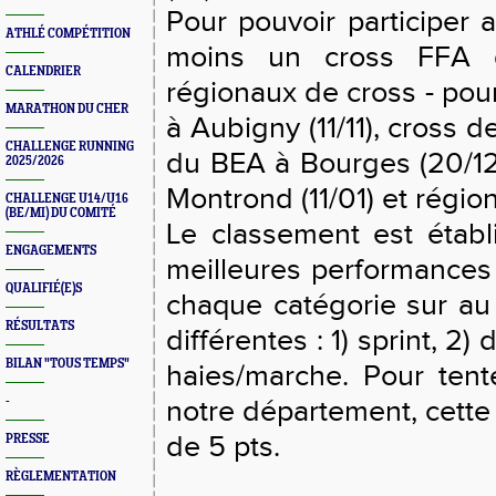
Pour pouvoir participer a
ATHLÉ COMPÉTITION
moins un cross FFA 
CALENDRIER
régionaux de cross - pour
MARATHON DU CHER
à Aubigny (11/11), cross d
CHALLENGE RUNNING
du BEA à Bourges (20/1
2025/2026
Montrond (11/01) et régio
CHALLENGE U14/U16
(BE/MI) DU COMITÉ
Le classement est établ
ENGAGEMENTS
meilleures performances 
QUALIFIÉ(E)S
chaque catégorie sur au
RÉSULTATS
différentes : 1) sprint, 2)
BILAN "TOUS TEMPS"
haies/marche. Pour ten
-
notre département, cette
de 5 pts.
PRESSE
RÈGLEMENTATION