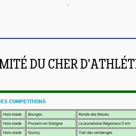
MITÉ DU CHER D'ATHLÉ
ES COMPETITIONS
Hors-stade
Bourges
Ronde des Marais
Hors-stade
Pruniers-en-Sologne
La prunelloise Régionaux 5 km
Hors-stade
Quincy
Trail des vendanges