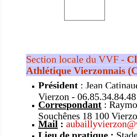
Section locale du VVF -
C
Athlétique Vierzonnais (C
Président
: Jean Catinau
Vierzon - 06.85.34.84.48
Correspondant
: Raymon
Souchênes 18 100 Vierzo
Mail
:
aubaillyvierzon@
Lieu de pratique :
Stade