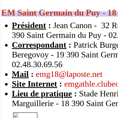
EM Saint Germain du Puy - 18
Président
:
Jean Canon -
32 R
390 Saint Germain du Puy - 02
Correspondant
:
Patrick Burge
Beregovoy - 19 390 Saint Germ
02.48.30.69.56
Mail
:
emg18@laposte.net
Site Internet
:
emgathle.clube
Lieu de pratique
:
Stade Henri
Marguillerie - 18 390 Saint G