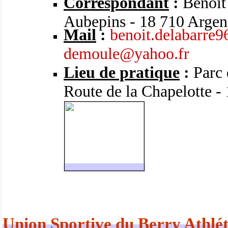
Correspondant
:
Benoit 
Aubepins - 18 710 Argent
Mail
:
benoit.delabarre
demoule@yahoo.fr
Lieu de pratique
:
Parc 
Route de la Chapelotte -
Union Sportive du Berry Athlét