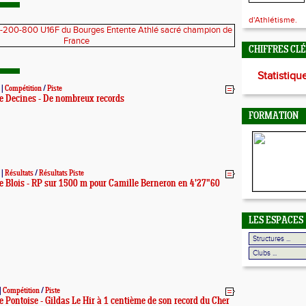
d'Athlétisme.
CHIFFRES CL
Statistiqu
|
Compétition
/
Piste
e Decines - De nombreux records
FORMATION
|
Résultats
/
Résultats Piste
e Blois - RP sur 1500 m pour Camille Berneron en 4'27"60
LES ESPACES
|
Compétition
/
Piste
 Pontoise - Gildas Le Hir à 1 centième de son record du Cher