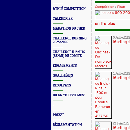
Compétition
/
Piste
ATHLÉ COMPÉTITION
CALENDRIER
en lire plus
MARATHON DU CHER
5 Juillet 2026
CHALLENGE RUNNING
Meeting d
2025/2026
CHALLENGE U14/U16
(BE/MI) DU COMITÉ
ENGAGEMENTS
1 Juillet 2026
QUALIFIÉ(E)S
Meeting d
RÉSULTATS
BILAN "TOUS TEMPS"
-
PRESSE
23 Juin 2026
RÈGLEMENTATION
Meeting de