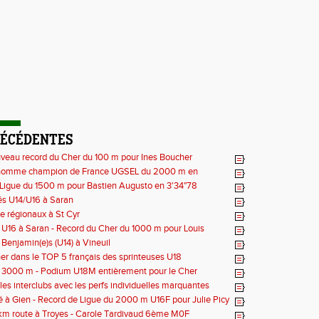
RÉCÉDENTES
uveau record du Cher du 100 m pour Ines Boucher
homme champion de France UGSEL du 2000 m en
Ligue du 1500 m pour Bastien Augusto en 3'34"78
és U14/U16 à Saran
ée régionaux à St Cyr
U16 à Saran - Record du Cher du 1000 m pour Louis
 - 2'38"80
Benjamin(e)s (U14) à Vineuil
er dans le TOP 5 français des sprinteuses U18
 3000 m - Podium U18M entièrement pour le Cher
les interclubs avec les perfs individuelles marquantes
é à Gien - Record de Ligue du 2000 m U16F pour Julie Picy
3
km route à Troyes - Carole Tardivaud 6ème M0F