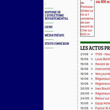
sur 800 m
-
HISTOIRE DE
L'ATHLÉTISME
DÉPARTEMENTAL
LIENS
MÉDIATHÈQUE
STATS CONNEXION
LES ACTUS P
21/06
>
11"99 - No
19/06
>
Louis Bon
5'45"83
19/06
>
Record de 
18/06
>
Intercomit
18/06
>
1ère journ
10/06
>
Régionaux 
Bonhomme
10/06
>
Régionaux 
30/05
>
Ines Bouch
29/05
>
Régionaux
24/05
>
Retour sur 
10/05
>
Equip'Athl
en 6'33"5
10/05
>
France 10 