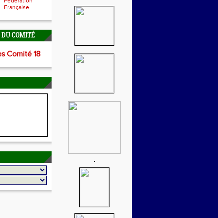
Fédération
Française
É DU COMITÉ
es Comité 18