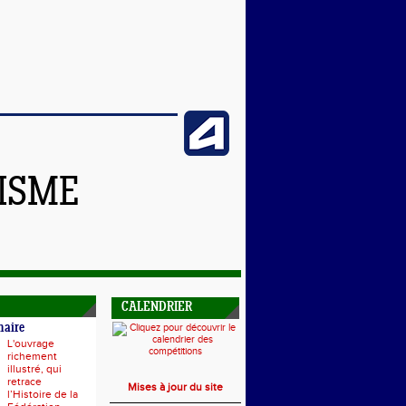
TISME
CALENDRIER
naire
L'ouvrage
richement
illustré, qui
retrace
Mises à jour du site
l’Histoire de la