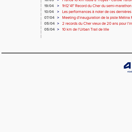
10/05
>
France 10 km route à Troyes - Carole Ta
19/04
>
1h12'41" Record du Cher du semi-marathon 
10/04
>
Les performances à noter de ces dernière
07/04
>
Meeting d'inauguration de la piste Mélina
05/04
>
2 records du Cher vieux de 20 ans pour l'in
Mélina Robert-Michon
05/04
>
10 km de l'Urban Trail de lille