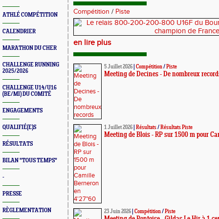
Compétition
/
Piste
ATHLÉ COMPÉTITION
CALENDRIER
en lire plus
MARATHON DU CHER
CHALLENGE RUNNING
5 Juillet 2026
|
Compétition
/
Piste
2025/2026
Meeting de Decines - De nombreux record
CHALLENGE U14/U16
(BE/MI) DU COMITÉ
ENGAGEMENTS
QUALIFIÉ(E)S
1 Juillet 2026
|
Résultats
/
Résultats Piste
Meeting de Blois - RP sur 1500 m pour Ca
RÉSULTATS
BILAN "TOUS TEMPS"
-
PRESSE
RÈGLEMENTATION
23 Juin 2026
|
Compétition
/
Piste