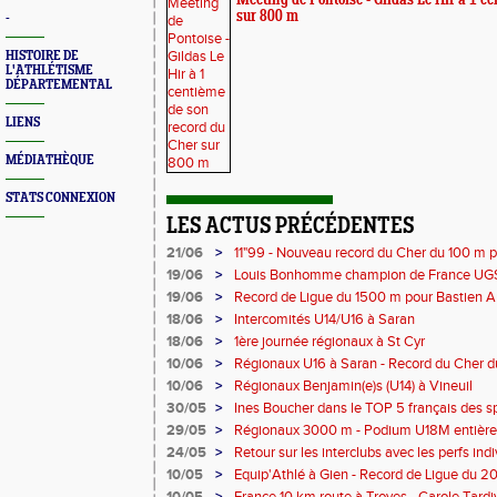
Meeting de Pontoise - Gildas Le Hir à 1 c
sur 800 m
-
HISTOIRE DE
L'ATHLÉTISME
DÉPARTEMENTAL
LIENS
MÉDIATHÈQUE
STATS CONNEXION
LES ACTUS PRÉCÉDENTES
21/06
>
11"99 - Nouveau record du Cher du 100 m 
19/06
>
Louis Bonhomme champion de France UG
5'45"83
19/06
>
Record de Ligue du 1500 m pour Bastien A
18/06
>
Intercomités U14/U16 à Saran
18/06
>
1ère journée régionaux à St Cyr
10/06
>
Régionaux U16 à Saran - Record du Cher d
Bonhomme - 2'38"80
10/06
>
Régionaux Benjamin(e)s (U14) à Vineuil
30/05
>
Ines Boucher dans le TOP 5 français des s
29/05
>
Régionaux 3000 m - Podium U18M entière
24/05
>
Retour sur les interclubs avec les perfs in
10/05
>
Equip'Athlé à Gien - Record de Ligue du 2
en 6'33"53